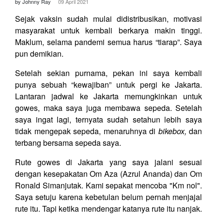
by Johnny Ray
09 April 2021
Sejak vaksin sudah mulai didistribusikan, motivasi
masyarakat untuk kembali berkarya makin tinggi.
Maklum, selama pandemi semua harus “tiarap”. Saya
pun demikian.
Setelah sekian purnama, pekan ini saya kembali
punya sebuah “kewajiban” untuk pergi ke Jakarta.
Lantaran jadwal ke Jakarta memungkinkan untuk
gowes, maka saya juga membawa sepeda. Setelah
saya ingat lagi, ternyata sudah setahun lebih saya
tidak mengepak sepeda, menaruhnya di
bikebox
,
dan
terbang bersama sepeda saya.
Rute gowes di Jakarta yang saya jalani sesuai
dengan kesepakatan Om Aza (Azrul Ananda) dan Om
Ronald Simanjutak. Kami sepakat mencoba "Km nol".
Saya setuju karena kebetulan belum pernah menjajal
rute itu. Tapi ketika mendengar katanya rute itu nanjak.