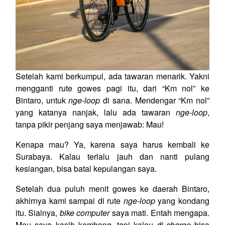
Setelah kami berkumpul, ada tawaran menarik. Yakni
mengganti rute gowes pagi itu, dari “Km nol” ke
Bintaro, untuk
nge-loop
di sana. Mendengar “Km nol”
yang katanya nanjak, lalu ada tawaran
nge-loop
,
tanpa pikir penjang saya menjawab: Mau!
Kenapa mau? Ya, karena saya harus kembali ke
Surabaya. Kalau terlalu jauh dan nanti pulang
kesiangan, bisa batal kepulangan saya.
Setelah dua puluh menit gowes ke daerah Bintaro,
akhirnya kami sampai di rute
nge-loop
yang kondang
itu. Sialnya,
bike computer
saya mati. Entah mengapa.
Mau saya kasih kembang, tapi kalau di-
charge
bisa