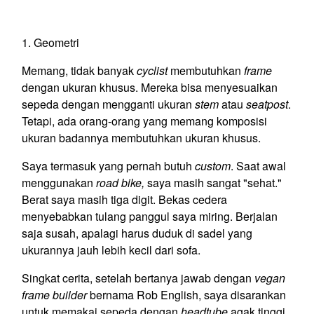
1. Geometri
Memang, tidak banyak
cyclist
membutuhkan
frame
dengan ukuran khusus. Mereka bisa menyesuaikan
sepeda dengan mengganti ukuran
stem
atau
seatpost
.
Tetapi, ada orang-orang yang memang komposisi
ukuran badannya membutuhkan ukuran khusus.
Saya termasuk yang pernah butuh
custom
. Saat awal
menggunakan
road bike,
saya masih sangat "sehat."
Berat saya masih tiga digit. Bekas cedera
menyebabkan tulang panggul saya miring. Berjalan
saja susah, apalagi harus duduk di sadel yang
ukurannya jauh lebih kecil dari sofa.
Singkat cerita, setelah bertanya jawab dengan
vegan
frame builder
bernama Rob English, saya disarankan
untuk memakai sepeda dengan
headtube
agak tinggi,