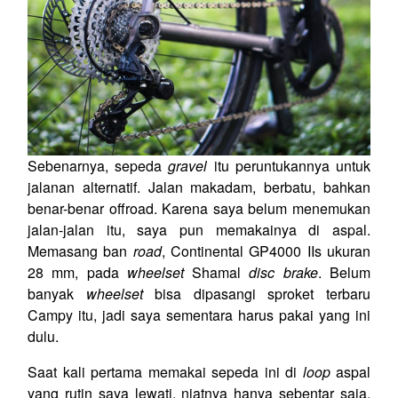
Sebenarnya, sepeda
gravel
itu peruntukannya untuk
jalanan alternatif. Jalan makadam, berbatu, bahkan
benar-benar offroad. Karena saya belum menemukan
jalan-jalan itu, saya pun memakainya di aspal.
Memasang ban
road
, Continental GP4000 IIs ukuran
28 mm, pada
wheelset
Shamal
disc brake
. Belum
banyak
wheelset
bisa dipasangi sproket terbaru
Campy itu, jadi saya sementara harus pakai yang ini
dulu.
Saat kali pertama memakai sepeda ini di
loop
aspal
yang rutin saya lewati, niatnya hanya sebentar saja.