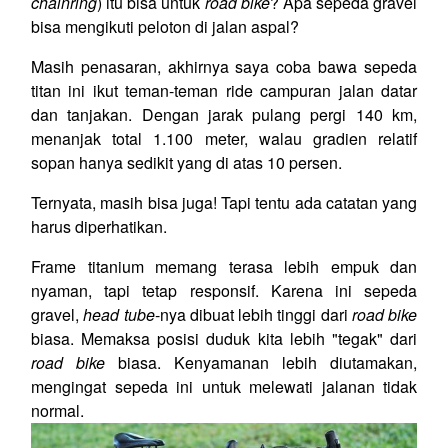
chainring
) itu bisa untuk
road bike
? Apa sepeda gravel
bisa mengikuti peloton di jalan aspal?
Masih penasaran, akhirnya saya coba bawa sepeda
titan ini ikut teman-teman ride campuran jalan datar
dan tanjakan. Dengan jarak pulang pergi 140 km,
menanjak total 1.100 meter, walau gradien relatif
sopan hanya sedikit yang di atas 10 persen.
Ternyata, masih bisa juga! Tapi tentu ada catatan yang
harus diperhatikan.
Frame titanium memang terasa lebih empuk dan
nyaman, tapi tetap responsif. Karena ini sepeda
gravel,
head tube
-nya dibuat lebih tinggi dari
road bike
biasa. Memaksa posisi duduk kita lebih "tegak" dari
road bike
biasa. Kenyamanan lebih diutamakan,
mengingat sepeda ini untuk melewati jalanan tidak
normal.