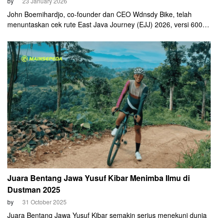
by
23 January 2026
John Boemihardjo, co-founder dan CEO Wdnsdy Bike, telah
menuntaskan cek rute East Java Journey (EJJ) 2026, versi 600
km, dalam waktu sangat cepat. John menyelesaikan rute 629 km
dalam waktu hanya 37 jam dan 7 menit.
Juara Bentang Jawa Yusuf Kibar Menimba Ilmu di
Dustman 2025
by
31 October 2025
Juara Bentang Jawa Yusuf Kibar semakin serius menekuni dunia