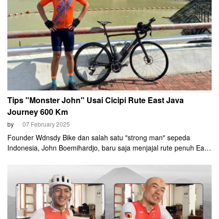
Tips "Monster John" Usai Cicipi Rute East Java
Journey 600 Km
by
07 February 2025
Founder Wdnsdy Bike dan salah satu "strong man" sepeda
Indonesia, John Boemihardjo, baru saja menjajal rute penuh East
Java Journey (EJJ) 600 Km. John menyelesaikan rute seluruh
rute (609 km) dalam waktu total hanya 37 jam dan 27 menit. Alias
hanya kurang lebih 1,5 hari!