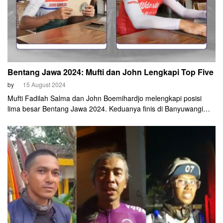
Bentang Jawa 2024: Mufti dan John Lengkapi Top Five
by
15 August 2024
Mufti Fadilah Salma dan John Boemihardjo melengkapi posisi
lima besar Bentang Jawa 2024. Keduanya finis di Banyuwangi
pada Kamis sore, 15 Agustus 2024. Mufti tiba di titik finis lebih
dahulu. Tepatnya pukul 14.30 WIB. Sedangkan, John tiba 20
menit setelahnya.