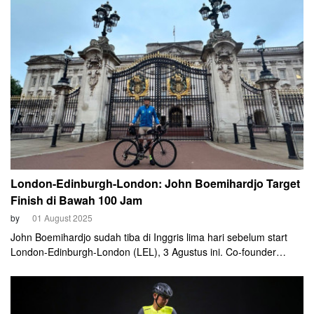
Gubernur NTT pada pukul 05.30 WITA dengan finish di puncak
Lelogama yang scenic. Total elevasinya mencapai 1.849 meter.
London-Edinburgh-London: John Boemihardjo Target
Finish di Bawah 100 Jam
by
01 August 2025
John Boemihardjo sudah tiba di Inggris lima hari sebelum start
London-Edinburgh-London (LEL), 3 Agustus ini. Co-founder
Wdnsdy Bike itu pun memaksimalkan waktunya untuk beradaptasi
dengan cuaca. Sambil terus mempelajari rute dan perlengkapan
untuk event bersepeda 1.500 km tersebut.