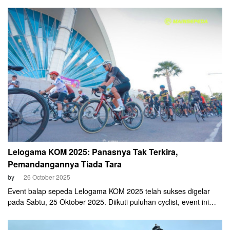
mendatang. Akan tetapi, kegiatan ini tak hanya sekadar event
sepeda. Bagi Pemerintah Kota (Pemkot) Malang, Century
Journey 2025 diharapkan dapat memberikan efek domino positif
di banyak sektor.
Lelogama KOM 2025: Panasnya Tak Terkira,
Pemandangannya Tiada Tara
by
26 October 2025
Event balap sepeda Lelogama KOM 2025 telah sukses digelar
pada Sabtu, 25 Oktober 2025. Diikuti puluhan cyclist, event ini
mengeksplorasi rute sepeda menantang di sekitar Kupang, Nusa
Tenggara Timur (NTT). Jaraknya 110 Km. Start di Kantor