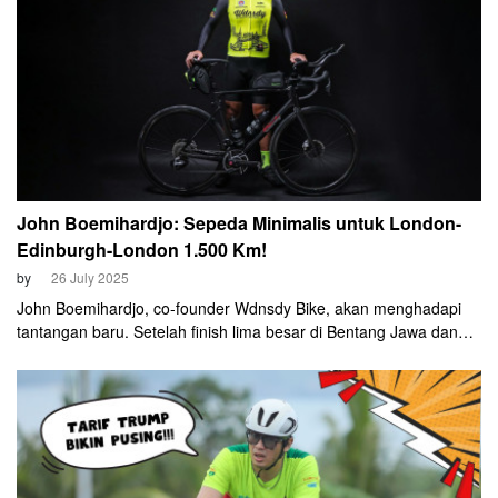
John Boemihardjo: Sepeda Minimalis untuk London-
Edinburgh-London 1.500 Km!
by
26 July 2025
John Boemihardjo, co-founder Wdnsdy Bike, akan menghadapi
tantangan baru. Setelah finish lima besar di Bentang Jawa dan
"Beat The Sun" (mengalahkan matahari) di Unbound Gravel 200,
John akan menggeber sepedanya di London-Edinburgh-London
(LEL), 3-8 Agustus ini.