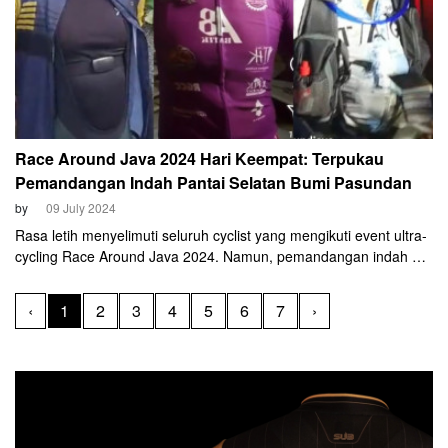
Race Around Java 2024 Hari Keempat: Terpukau
Pemandangan Indah Pantai Selatan Bumi Pasundan
by
09 July 2024
Rasa letih menyelimuti seluruh cyclist yang mengikuti event ultra-
cycling Race Around Java 2024. Namun, pemandangan indah di
sepanjang pantai Jawa Barat dan Banten menjadi obat yang
cukup manjur bagi para cyclist.
‹
1
2
3
4
5
6
7
›