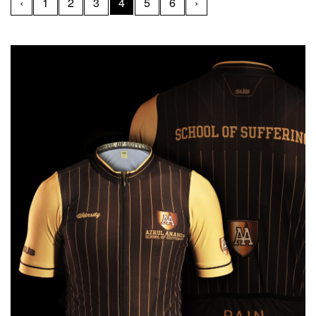
‹
1
2
3
4
5
6
›
sprint untuk menjuarai Gent-Wevelgem 2020, Minggu (11/10)
malam.