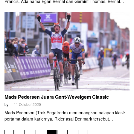
Prancis. Ada nama Egan Bernal dan Geraint Thomas. Bernal
adalah leader tim di Tour de France tahun lalu. Sedangkan
Thomas merupakan pemimpin di Giro d'Italia 2020.
Mads Pedersen Juara Gent-Wevelgem Classic
by
11 October 2020
Mads Pedersen (Trek-Segafredo) memenangkan balapan klasik
pertama dalam kariernya. Rider asal Denmark tersebut
menyingkirkan Florian Sénéchal (Deceuninck-QuickStep), Matteo
Trentin (CCC), dan Alberto Bettiol (EF Pro Cycling) dalam adu