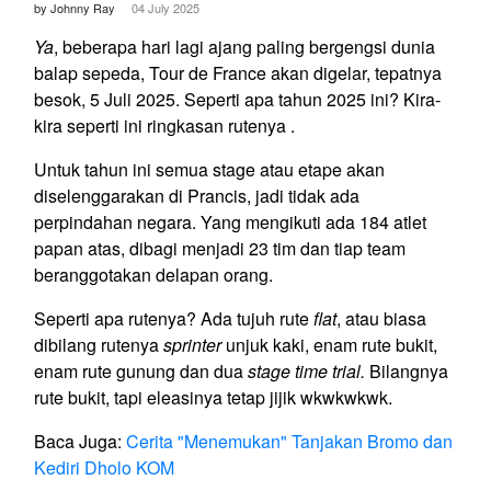
by Johnny Ray
04 July 2025
Ya
, beberapa hari lagi ajang paling bergengsi dunia
balap sepeda, Tour de France akan digelar, tepatnya
besok, 5 Juli 2025. Seperti apa tahun 2025 ini? Kira-
kira seperti ini ringkasan rutenya .
Untuk tahun ini semua stage atau etape akan
diselenggarakan di Prancis, jadi tidak ada
perpindahan negara. Yang mengikuti ada 184 atlet
papan atas, dibagi menjadi 23 tim dan tiap team
beranggotakan delapan orang.
Seperti apa rutenya? Ada tujuh rute
flat
, atau biasa
dibilang rutenya
sprinter
unjuk kaki, enam rute bukit,
enam rute gunung dan dua
stage time trial.
Bilangnya
rute bukit, tapi eleasinya tetap jijik wkwkwkwk.
Baca Juga:
Cerita "Menemukan" Tanjakan Bromo dan
Kediri Dholo KOM