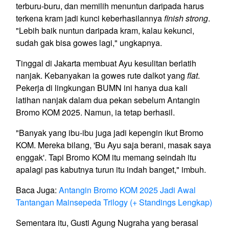
terburu-buru, dan memilih menuntun daripada harus
terkena kram jadi kunci keberhasilannya
finish strong
.
"Lebih baik nuntun daripada kram, kalau kekunci,
sudah gak bisa gowes lagi," ungkapnya.
Tinggal di Jakarta membuat Ayu kesulitan berlatih
nanjak. Kebanyakan ia gowes rute dalkot yang
flat
.
Pekerja di lingkungan BUMN ini hanya dua kali
latihan nanjak dalam dua pekan sebelum Antangin
Bromo KOM 2025. Namun, ia tetap berhasil.
"Banyak yang ibu-ibu juga jadi kepengin ikut Bromo
KOM. Mereka bilang, 'Bu Ayu saja berani, masak saya
enggak'. Tapi Bromo KOM itu memang seindah itu
apalagi pas kabutnya turun itu indah banget," imbuh.
Baca Juga:
Antangin Bromo KOM 2025 Jadi Awal
Tantangan Mainsepeda Trilogy (+ Standings Lengkap)
Sementara itu, Gusti Agung Nugraha yang berasal