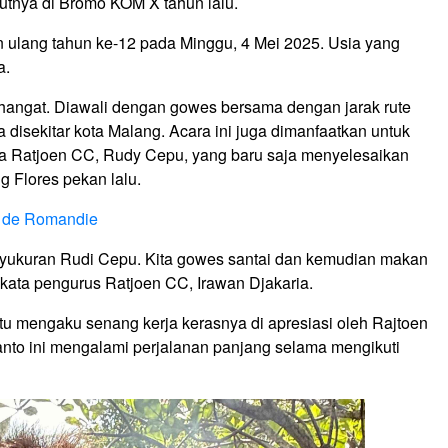
tnya di Bromo KOM X tahun lalu.
an ulang tahun ke-12 pada Minggu, 4 Mei 2025. Usia yang
a.
hangat. Diawali dengan gowes bersama dengan jarak rute
a disekitar kota Malang. Acara ini juga dimanfaatkan untuk
a Ratjoen CC, Rudy Cepu, yang baru saja menyelesaikan
g Flores pekan lalu.
 de Romandie
yukuran Rudi Cepu. Kita gowes santai dan kemudian makan
 kata pengurus Ratjoen CC, Irawan Djakaria.
itu mengaku senang kerja kerasnya di apresiasi oleh Rajtoen
anto ini mengalami perjalanan panjang selama mengikuti