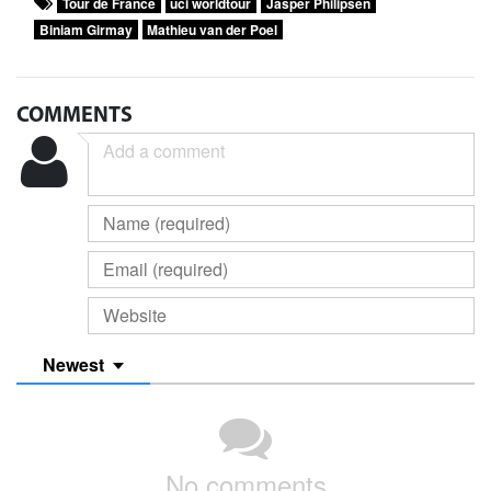
Tour de France
uci worldtour
Jasper Philipsen
Biniam Girmay
Mathieu van der Poel
COMMENTS
Newest
No comments