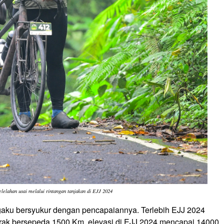
kelelahan usai melalui rintangan tanjakan di EJJ 2024
gaku bersyukur dengan pencapaiannya. Terlebih EJJ 2024
arak bersepeda 1500 Km, elevasi di EJJ 2024 mencapai 14000