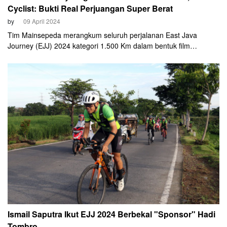
Cyclist: Bukti Real Perjuangan Super Berat
by
09 April 2024
Tim Mainsepeda merangkum seluruh perjalanan East Java
Journey (EJJ) 2024 kategori 1.500 Km dalam bentuk film
dokumenter. Diberi tema The Heaven dan The Hell of East Java,
film ini berdurasi 2 jam 31 detik dan telah diunggah di kanal
Youtube Mainsepeda.
Ismail Saputra Ikut EJJ 2024 Berbekal "Sponsor" Hadi
Tombro