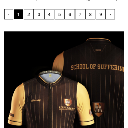
Maret 2024. Dan hanya butuh waktu sepekan, ia sudah kembali
gowes.
‹
1
2
3
4
5
6
7
8
9
›