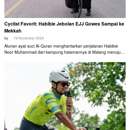
Cyclist Favorit: Habibie Jebolan EJJ Gowes Sampai ke
Mekkah
by
19 November 2024
Alunan ayat suci Al-Quran menghantarkan perjalanan Habibie
Noor Muhammad dari kampung halamannya di Malang menuju
Mekkah, Arab Saudi. Ribuan kilometer ditempuh pria 37 tahun ini.
Tujuan utamanya untuk beribadah. Melaksanakan umrah
sekaligus berhaji tahun depan.