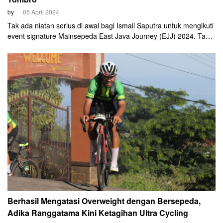
by
05 April 2024
Tak ada niatan serius di awal bagi Ismail Saputra untuk mengikuti
event signature Mainsepeda East Java Journey (EJJ) 2024. Tapi
berkat rayuan Trihadi Siswanto, Ismail akhirnya luluh juga. Cyclist
26 tahun ini pun nekat mengikuti kategori tertinggi 1.500 Km.
Berhasil Mengatasi Overweight dengan Bersepeda,
Adika Ranggatama Kini Ketagihan Ultra Cycling