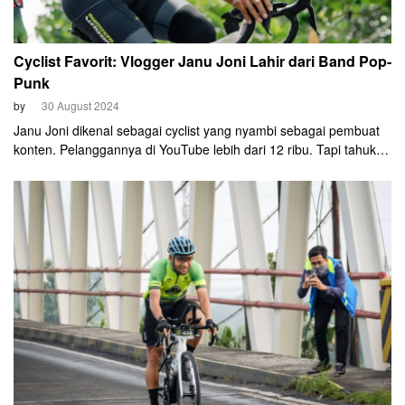
Cyclist Favorit: Vlogger Janu Joni Lahir dari Band Pop-
Punk
by
30 August 2024
Janu Joni dikenal sebagai cyclist yang nyambi sebagai pembuat
konten. Pelanggannya di YouTube lebih dari 12 ribu. Tapi tahukah
bahwa Janu Joni itu cuma nama panggung? Nama aslinya
Yanuar Dwi Cahyanto. Janu bercerita awalnya mendapatkan
julukan tersebut ketika masih bersekolah