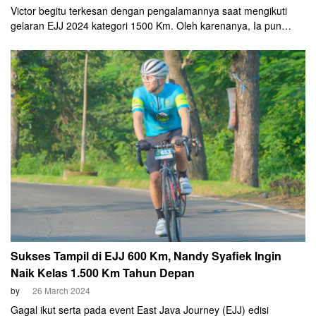
Victor begitu terkesan dengan pengalamannya saat mengikuti
gelaran EJJ 2024 kategori 1500 Km. Oleh karenanya, Ia pun
membuat tato bergambar rute EJJ 2024 di punggung kakinya
sebagai kenang-kenangan.
Sukses Tampil di EJJ 600 Km, Nandy Syafiek Ingin
Naik Kelas 1.500 Km Tahun Depan
by
26 March 2024
Gagal ikut serta pada event East Java Journey (EJJ) edisi