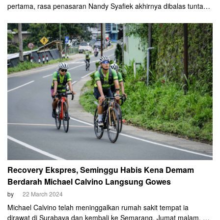
pertama, rasa penasaran Nandy Syafiek akhirnya dibalas tuntas
tahun ini. Cyclist asal Bandung ini menjadi peserta EJJ 2024 yang
turun di kategori 600 Km non competitive.
Recovery Ekspres, Seminggu Habis Kena Demam
Berdarah Michael Calvino Langsung Gowes
by
22 March 2024
Michael Calvino telah meninggalkan rumah sakit tempat ia
dirawat di Surabaya dan kembali ke Semarang, Jumat malam, 8