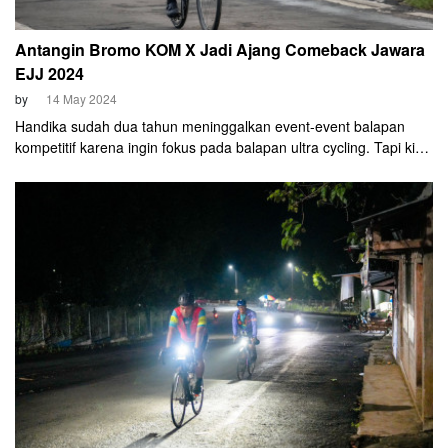
Antangin Bromo KOM X Jadi Ajang Comeback Jawara
EJJ 2024
by
14 May 2024
Handika sudah dua tahun meninggalkan event-event balapan
kompetitif karena ingin fokus pada balapan ultra cycling. Tapi kini
ia memutuskan comeback. Gelaran siganture Mainsepeda
Antangin Bromo KOM X 2024 pun dipilih cyclist 43 tahun ini untuk
kembali menjajal balapan kompetitif.