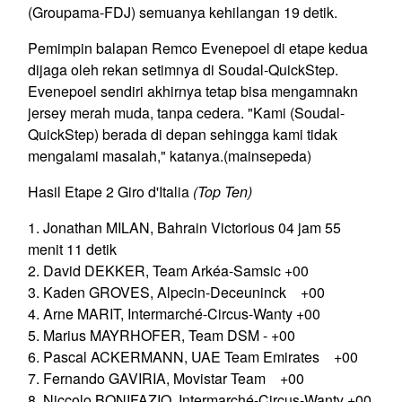
(Groupama-FDJ) semuanya kehilangan 19 detik.
Pemimpin balapan Remco Evenepoel di etape kedua
dijaga oleh rekan setimnya di Soudal-QuickStep.
Evenepoel sendiri akhirnya tetap bisa mengamnakn
jersey merah muda, tanpa cedera. "Kami (Soudal-
QuickStep) berada di depan sehingga kami tidak
mengalami masalah," katanya.
(mainsepeda)
Hasil Etape 2 Giro d'Italia
(Top Ten)
1. Jonathan MILAN, Bahrain Victorious 04 jam 55
menit 11 detik
2. David DEKKER, Team Arkéa-Samsic +00
3. Kaden GROVES, Alpecin-Deceuninck +00
4. Arne MARIT, Intermarché-Circus-Wanty +00
5. Marius MAYRHOFER, Team DSM - +00
6. Pascal ACKERMANN, UAE Team Emirates +00
7. Fernando GAVIRIA, Movistar Team +00
8. Niccolo BONIFAZIO, Intermarché-Circus-Wanty +00