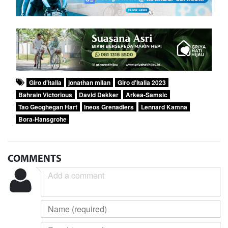
Giro d'Italia
jonathan milan
Giro d'Italia 2023
Bahrain Victorious
David Dekker
Arkea-Samsic
Tao Geoghegan Hart
Ineos Grenadiers
Lennard Kamna
Bora-Hansgrohe
COMMENTS