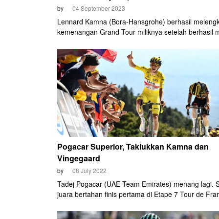
by
04 September 2023
Lennard Kamna (Bora-Hansgrohe) berhasil melengk
kemenangan Grand Tour miliknya setelah berhasil 
juara di etape ke-9 Vuelta a Espana. Kamna menjadi
lewat serangan solo breakaway yang dilakukannya j
garis finis di Collado de la Cruz de Caravaca.
Pogacar Superior, Taklukkan Kamna dan
Vingegaard
by
08 July 2022
Tadej Pogacar (UAE Team Emirates) menang lagi. 
juara bertahan finis pertama di Etape 7 Tour de Fra
2022 pada Jumat, 9 Juli 2022.