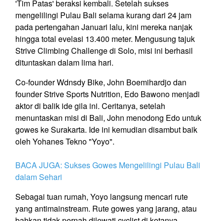
'Tim Patas' beraksi kembali. Setelah sukses
mengelilingi Pulau Bali selama kurang dari 24 jam
pada pertengahan Januari lalu, kini mereka nanjak
hingga total evelasi 13.400 meter. Mengusung tajuk
Strive Climbing Challenge di Solo, misi ini berhasil
dituntaskan dalam lima hari.
Co-founder Wdnsdy Bike, John Boemihardjo dan
founder Strive Sports Nutrition, Edo Bawono menjadi
aktor di balik ide gila ini. Ceritanya, setelah
menuntaskan misi di Bali, John menodong Edo untuk
gowes ke Surakarta. Ide ini kemudian disambut baik
oleh Yohanes Tekno "Yoyo".
BACA JUGA: Sukses Gowes Mengelilingi Pulau Bali
dalam Sehari
Sebagai tuan rumah, Yoyo langsung mencari rute
yang antimainstream. Rute gowes yang jarang, atau
bahkan tidak pernah dilewati cyclist di kotanya.