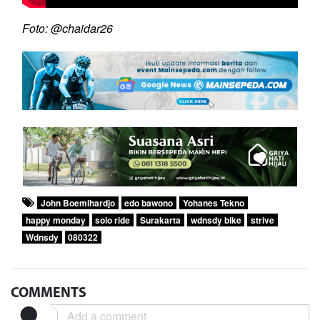
Foto: @chaidar26
John Boemihardjo
edo bawono
Yohanes Tekno
happy monday
solo ride
Surakarta
wdnsdy bike
strive
Wdnsdy
080322
COMMENTS