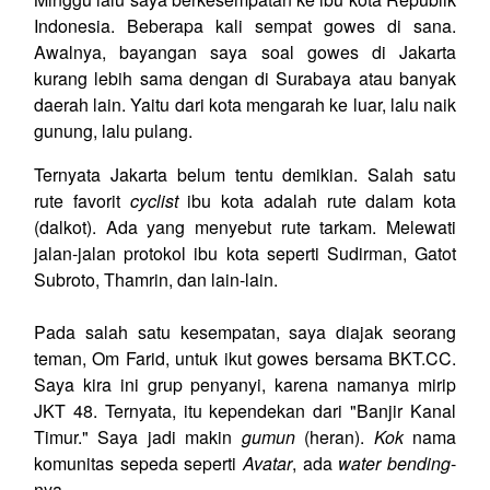
Indonesia. Beberapa kali sempat gowes di sana.
Awalnya, bayangan saya soal gowes di Jakarta
kurang lebih sama dengan di Surabaya atau banyak
daerah lain. Yaitu dari kota mengarah ke luar, lalu naik
gunung, lalu pulang.
Ternyata Jakarta belum tentu demikian. Salah satu
rute favorit
cyclist
ibu kota adalah rute dalam kota
(dalkot). Ada yang menyebut rute tarkam. Melewati
jalan-jalan protokol ibu kota seperti Sudirman, Gatot
Subroto, Thamrin, dan lain-lain.
Pada salah satu kesempatan, saya diajak seorang
teman, Om Farid, untuk ikut gowes bersama BKT.CC.
Saya kira ini grup penyanyi, karena namanya mirip
JKT 48. Ternyata, itu kependekan dari "Banjir Kanal
Timur." Saya jadi makin
gumun
(heran).
Kok
nama
komunitas sepeda seperti
Avatar
, ada
water bending
-
nya.