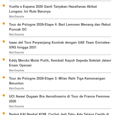
Vuelta a Espana 2026 Ganti Tanjakan Hazallanas Akibat
Longsor, Ini Rute Barunya
MainSepeda
Tour de Pologne 2026-Etape 4: Bart Lemmen Menang dan Rebut
Puncak GC
MainSepeda
Isaac del Toro Perpanjang Kontrak dengan UAE Team Emirates-
XRG hingga 2031
MainSepeda
Eddy Merckx Mulai Pulih, Kembali Kayuh Sepeda Setelah Jalani
Enam Operasi
MainSepeda
Tour de Pologne 2026-Etape 3: Milan Raih Tiga Kemenangan
Beruntun
MainSepeda
UCI Awasi Dugaan Bra Aerodinamis di Tour de France Femmes
2026
MainSepeda
Berkat KAI Ngebel KOM, Cyclist Jadi Tahu Ada Telaga Cantik di