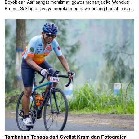
Doyok dan Asri sangat menikmati gowes menanjak ke Wonokitri,
Bromo. Saking enjoynya mereka membawa pulang hadiah cash
money dan medali sera piala. Perjuangan mereka tidak hanya di
atas sadel untuk menyelesaikan Herbana Bromo KOM Challenge.
Tapi juga berjuang mencari tiket pulang ke Bogor.
Tambahan Tenaga dari Cyclist Kram dan Fotografer