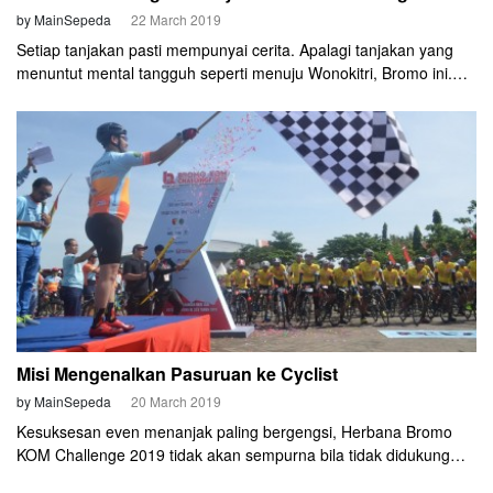
by MainSepeda
22 March 2019
Setiap tanjakan pasti mempunyai cerita. Apalagi tanjakan yang
menuntut mental tangguh seperti menuju Wonokitri, Bromo ini.
Dian Rachmawan dan Kokok Susanto memiliki cerita seru
menaklukkan tanjakan setinggi 2.000 meter dan sepanjang 25
km.
Misi Mengenalkan Pasuruan ke Cyclist
by MainSepeda
20 March 2019
Kesuksesan even menanjak paling bergengsi, Herbana Bromo
KOM Challenge 2019 tidak akan sempurna bila tidak didukung
penuh oleh Pemerintah Kota Pasuruan. Even gowes ini masuk