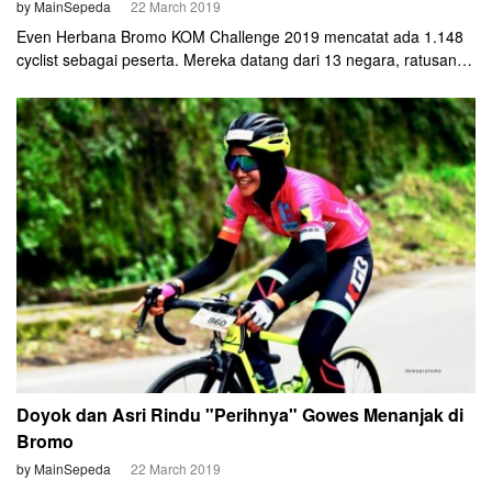
by MainSepeda
22 March 2019
Even Herbana Bromo KOM Challenge 2019 mencatat ada 1.148
cyclist sebagai peserta. Mereka datang dari 13 negara, ratusan
kota seluruh Indonesia dan dari 363 komunitas. Dengan tingkat
partisipasi yang besar ini, tentunya berdampak positif kepada
sponsor yang mendukung suksesnya even gowes menanjak ke
Wonokitri, Bromo ini.
Doyok dan Asri Rindu "Perihnya" Gowes Menanjak di
Bromo
by MainSepeda
22 March 2019