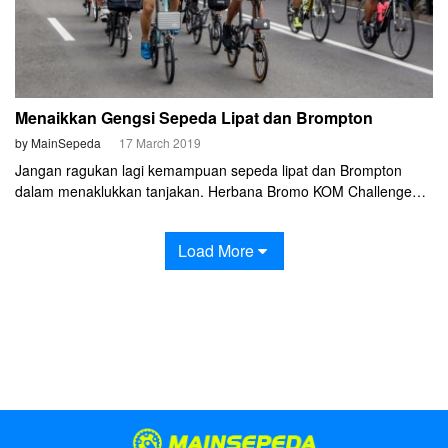
Menaikkan Gengsi Sepeda Lipat dan Brompton
by MainSepeda
17 March 2019
Jangan ragukan lagi kemampuan sepeda lipat dan Brompton
dalam menaklukkan tanjakan. Herbana Bromo KOM Challenge
menantang para pengguna sepeda lipat dan Brompton untuk
gowes menuju Wonokitri, Bromo. Dan tantangan itu disambut
Load More
oleh 108 cyclist menggunakan sepeda lipat berbagai merek dan
76 cyclist menggunakan Brompton untuk mengikuti even tanggal
16 Maret itu.