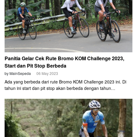
Panitia Gelar Cek Rute Bromo KOM Challenge 2023,
Start dan Pit Stop Berbeda
by MainSepeda
06 May 2023
Ada yang berbeda dari rute Bromo KOM Challenge 2023 ini. Di
tahun ini start dan pit stop akan berbeda dengan tahun
sebelumnya. Tahun ini start akan dimulai dari Balaikota Surabaya
dan pit stop akan kembali ke Gor Untung Suropati Pasuruan
seperti Bromo KOM ketika sebelum pandemi Covid-19.