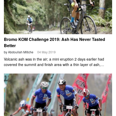
Bromo KOM Challenge 2019: Ash Has Never Tasted
Better
by Abdoullah Mitiche
04 May 2019
Volcanic ash was in the air; a mini eruption 2 days earlier had
covered the summit and finish area with a thin layer of ash,
reminding us that Bromo, the HC mountain our race features, is
an active volcano. This is what you trained for, I reminded myself,
as I glimpsed the fading 2-men breakaway. I was the chase; a
podium finish was not in the bag, but became ever more
obtainable.