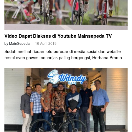
Video Dapat Diakses di Youtube Mainsepeda TV
by MainSepeda
16 April 2019
Sudah melihat ribuan foto beredar di media sosial dan website
resmi even gowes menanjak paling bergengsi, Herbana Bromo
KOM Challenge 2019 yang diselenggarakan 16 Maret. Seru,
heboh dan happening sekali, kan? Momen keseruan itu akan
tergambar lebih maksimal dengan versi audio visual alias video.
Agar detail, panitia Herbana Bromo KOM Challenge membagi
menjadi beberapa episode even gowes menanjak paling
bergengsi ini.