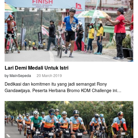
dalam rangkaian acara ulang tahun kota Pasuruan ke-333.
Lari Demi Medali Untuk Istri
by MainSepeda
20 March 2019
Dedikasi dan komitmen itu yang jadi semangat Rony
Gandawijaya. Peserta Herbana Bromo KOM Challenge ini
mempunyai cerita dalam menaklukkan tanjakan setinggi 2.000
meter menuju Wonokitri, Bromo tanggal 16 Maret lalu itu.