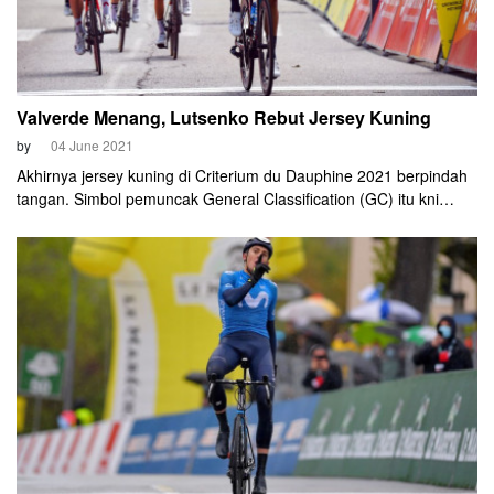
Valverde Menang, Lutsenko Rebut Jersey Kuning
by
04 June 2021
Akhirnya jersey kuning di Criterium du Dauphine 2021 berpindah
tangan. Simbol pemuncak General Classification (GC) itu kni
menjadi milik Alexey Lutsenko (Astana-Premier Tech). Sementara
itu, pembalap kawakan Alejandro Valverde (Movistar)
memenangkan Etape 6, Jumat (4/6).