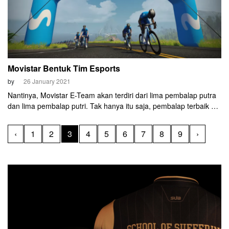
Movistar Bentuk Tim Esports
by
26 January 2021
Nantinya, Movistar E-Team akan terdiri dari lima pembalap putra
dan lima pembalap putri. Tak hanya itu saja, pembalap terbaik di
Movistar Team Challenge juga akan mendapatkan sepeda
Canyon seperti yang digunakan oleh tim balap Movistar.
‹
1
2
3
4
5
6
7
8
9
›