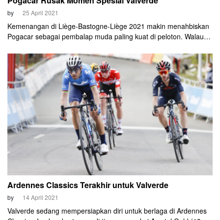
Pogacar Rusak Momen Spesial Valverde
by
25 April 2021
Kemenangan di Liège-Bastogne-Liège 2021 makin menahbiskan
Pogacar sebagai pembalap muda paling kuat di peloton. Walau
masih berusia 22 tahun, Pogacar berhasil mencatat 25
kemenangan sepanjang kariernya.
Ardennes Classics Terakhir untuk Valverde
by
14 April 2021
Valverde sedang mempersiapkan diri untuk berlaga di Ardennes