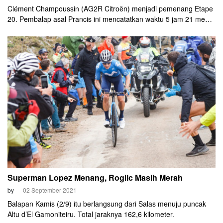
Clément Champoussin (AG2R Citroën) menjadi pemenang Etape
20. Pembalap asal Prancis ini mencatatkan waktu 5 jam 21 menit
50 detik. Roglic finis di posisi kedua dan Yates di peringkat ketiga.
Superman Lopez Menang, Roglic Masih Merah
by
02 September 2021
Balapan Kamis (2/9) itu berlangsung dari Salas menuju puncak
Altu d’El Gamoniteiru. Total jaraknya 162,6 kilometer.