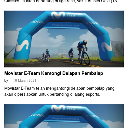
Classics. Ia akan bertarung di tiga race, yakni Amstel Gold (18
April), La Flèche Wallonne (21 April), dan Liège-Bastogne-Liège
(25 April)
Movistar E-Team Kantongi Delapan Pembalap
by
19 March 2021
Movistar E-Team telah mengantongi delapan pembalap yang
akan dipersiapkan untuk bertanding di ajang esports.