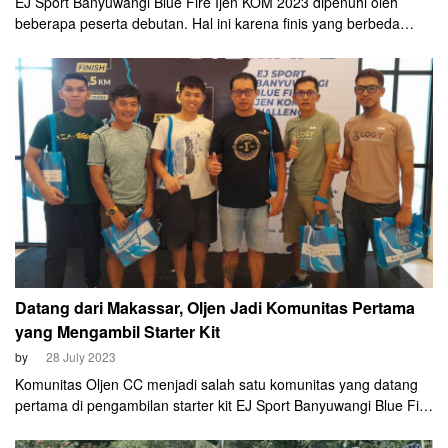
EJ Sport Banyuwangi Blue Fire Ijen KOM 2023 dipenuhi oleh
beberapa peserta debutan. Hal ini karena finis yang berbeda
dengan tahun 2022 lalu. Tahun lalu, finis Ijen KOM hanya sampai
Gantasan, berbeda dengan tahun ini yang kembali finis di
Paltuding. Salah satu peserta debutan, Yanizar Suryadratama
tertarik ikut di Ijen KOM kali ini karena merasa finis di Paltuding
akan lebih menantang.
Datang dari Makassar, Oljen Jadi Komunitas Pertama
yang Mengambil Starter Kit
by
28 July 2023
Komunitas Oljen CC menjadi salah satu komunitas yang datang
pertama di pengambilan starter kit EJ Sport Banyuwangi Blue Fire
Ijen KOM 2023. Pengambilan starter kit dilakukan di Gedung
Wanita Paramitha Kencana Banyuwangi (28/7).