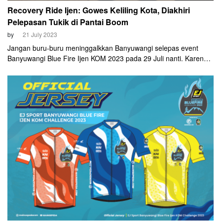
Recovery Ride Ijen: Gowes Keliling Kota, Diakhiri
Pelepasan Tukik di Pantai Boom
by
21 July 2023
Jangan buru-buru meninggalkkan Banyuwangi selepas event
Banyuwangi Blue Fire Ijen KOM 2023 pada 29 Juli nanti. Karena
Panitia EJ Sport Banyuwangi Blue Fire Ijen KOM 2023 kembali
menyiapkan recovery ride, Minggu 30 Juli 2023. Peserta akan
diajak gowes santai sejauh 19,3 km, menikmati suasana
Kabupaten Banyuwangi.