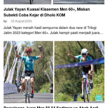
Julak Yayan Kuasai Klasemen Men 60+, Miskan
Subekti Coba Kejar di Dholo KOM
by
03 August 2023
Julak Yayan meraih hasil sempurna dalam dua race di Trilogi
Jatim 2023 kategori Men 60+. Julak hampir pasti menjadi juara
dengan race menyisakan Kediri Dholo KOM Challenge 2023,
yang digelar 24 September mendatang.
Persaingan Juara Men 50-54 Sadiman vs Abah Asril