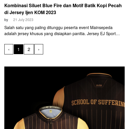
Kombinasi Siluet Blue Fire dan Motif Batik Kopi Pecah
di Jersey Ijen KOM 2023
by
21 July 2023
Salah satu yang paling ditunggu peserta event Mainsepeda
adalah jersey khusus yang disiapkan panitia. Jersey EJ Sport
Banyuwangi Bluefire Ijen KOM Challenge 2023 akan digunakan
peserta untuk balapan yang akan diadakan 29 Juli mendatang.
‹
1
2
›
Ratusan peserta akan mengenakan jersey kualitas buatan SUB.
Terdapat 14 jersey dengan warna berbeda. Sesuai dengan
kategori usia yang diikuti peserta.