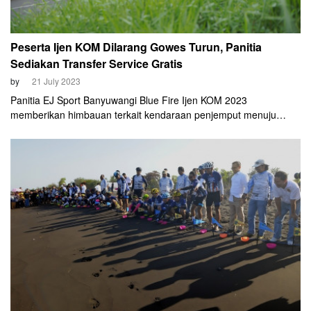
Peserta Ijen KOM Dilarang Gowes Turun, Panitia
Sediakan Transfer Service Gratis
by
21 July 2023
Panitia EJ Sport Banyuwangi Blue Fire Ijen KOM 2023
memberikan himbauan terkait kendaraan penjemput menuju
Paltuding. Serta ‘larangan’ untuk gowes turun dari Paltuding
menuju kota Banyuwangi. Hal ini dilakukan demi kenyamanan
serta keamanan peserta.