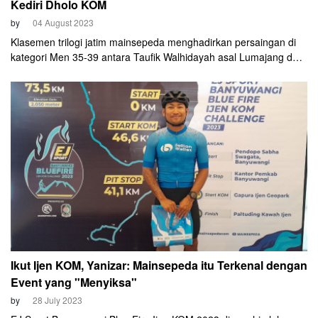
Kediri Dholo KOM
by
04 August 2023
Klasemen trilogi jatim mainsepeda menghadirkan persaingan di
kategori Men 35-39 antara Taufik Walhidayah asal Lumajang dan
Febrian Waluyo asal Semarang. Taufik kini berada di posisi
pertama dengan poin 40, sedangkan Febrian di posisi ketiga
dengan poin 20.
Ikut Ijen KOM, Yanizar: Mainsepeda itu Terkenal dengan
Event yang "Menyiksa"
by
28 July 2023