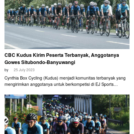
CBC Kudus Kirim Peserta Terbanyak, Anggotanya
Gowes Situbondo-Banyuwangi
by
25 July 2023
Cynthia Box Cycling (Kudus) menjadi komunitas terbanyak yang
mengirimkan anggotanya untuk berkompetisi di EJ Sports
Banyuwangi Blue Fire Ijen KOM 2023. Total ada 18 anggota CBC
Kudus yang akan berangkat menju Banyuwangi tanggal 29 Juli
mendatang.