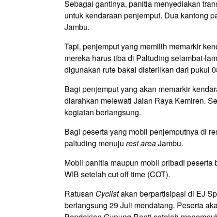
Sebagai gantinya, panitia menyediakan transf
untuk kendaraan penjemput. Dua kantong parki
Jambu.
Tapi, penjemput yang memilih memarkir kenda
mereka harus tiba di Paltuding selambat-lam
digunakan rute bakal disterilkan dari pukul
Bagi penjemput yang akan memarkir kendaraa
diarahkan melewati Jalan Raya Kemiren. Se
kegiatan berlangsung.
Bagi peserta yang mobil penjemputnya di rest
paltuding menuju
rest area
Jambu.
Mobil panitia maupun mobil pribadi peserta 
WIB setelah cut off time (COT).
Ratusan
Cyclist
akan berpartisipasi di EJ S
berlangsung 29 Juli mendatang. Peserta ak
Pendakian Gunung Ranti setelah menempuh j