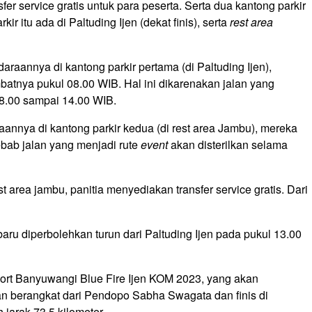
er service gratis untuk para peserta. Serta dua kantong parkir
r itu ada di Paltuding Ijen (dekat finis), serta
rest area
raannya di kantong parkir pertama (di Paltuding Ijen),
batnya pukul 08.00 WIB. Hal ini dikarenakan jalan yang
 08.00 sampai 14.00 WIB.
nnya di kantong parkir kedua (di rest area Jambu), mereka
bab jalan yang menjadi rute
event
akan disterilkan selama
 area jambu, panitia menyediakan transfer service gratis. Dari
baru diperbolehkan turun dari Paltuding Ijen pada pukul 13.00
port Banyuwangi Blue Fire Ijen KOM 2023, yang akan
an berangkat dari Pendopo Sabha Swagata dan finis di
arak 73,5 kilometer.