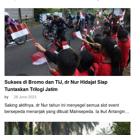
Marenda. Persaingan seru keduanya tahun lalu terjadi di
Banyuwangi Ijen KOM Challenge 2022.
Sukses di Bromo dan TIJ, dr Nur Hidajat Siap
Tuntaskan Trilogi Jatim
by
28 June 2023
Saking aktifnya, dr Nur tahun ini menyegel semua slot event
bersepeda menanjak yang dibuat Mainsepeda. Ia ikut Antangin
Bromo KOM Challenge 2023. Finis strong sebelum cut off time
(COT).