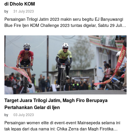
di Dholo KOM
by
31 July 2023
Persaingan Trilogi Jatim 2023 makin seru begitu EJ Banyuwangi
Blue Fire Ijen KOM Challenge 2023 tuntas digelar, Sabtu 29 Juli
2023. Di klasemen sementara Trilogi Jatim, ada beberapa
kelompok umur yang persaingan tiga besarnya begitu kompetitif.
Salah satunya Men 30-34.
Target Juara Trilogi Jatim, Magh Firo Berupaya
Pertahankan Gelar di Ijen
by
03 July 2023
Persaingan women elite di event-event Mainsepeda selama ini
tak lepas dari dua nama ini: Chika Zerra dan Magh Firotika