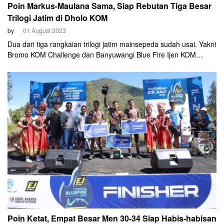
Poin Markus-Maulana Sama, Siap Rebutan Tiga Besar
Trilogi Jatim di Dholo KOM
by
01 August 2023
Dua dari tiga rangkaian trilogi jatim mainsepeda sudah usai. Yakni
Bromo KOM Challenge dan Banyuwangi Blue Fire Ijen KOM
Challenge. Kediri Dholo KOM Challenge akan menjadi penentuan
gelar trilogi jatim. Kategori Men 25-29 menjadi kategori dengan
persaingan sengit yang menghadirkan Maulana Kurniawan dan
Markus Parcoyo yang memiliki poin sama.
Poin Ketat, Empat Besar Men 30-34 Siap Habis-habisan