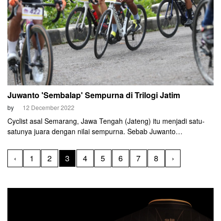
Juwanto 'Sembalap' Sempurna di Trilogi Jatim
by
12 December 2022
Cyclist asal Semarang, Jawa Tengah (Jateng) itu menjadi satu-
satunya juara dengan nilai sempurna. Sebab Juwanto
memenangi seluruh event di Trilogi Jatim pada tahun ini.
‹
1
2
3
4
5
6
7
8
›