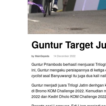
Guntur Target 
by MainSepeda
14 December 2022
Guntur Priambodo berhasil menjuarai Trilogi
ini, Guntur mengaku persiapannya di ketiga e
cyclist
asal Banyuwangi itu juga dua kali na
Guntur menjadi juara Trilogi Jatim denhgan k
di Bromo KOM Challenge 2022. Kemudian 
2022 dan Kediri Dholo KOM Challenge 2022
Peserta asal Lampung, Edi Liem menjadi pesa