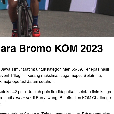
Juara Bromo KOM 2023
 Jawa Timur (Jatim) untuk kategori Men 55-59. Terlepas hasil
vent Trilogi ini kurang maksimal. Juga mepet. Selain itu,
ik meja operasi dalam setahun.
oleksi 42 poin. Jumlah poin itu didapatkan setelah finis ketiga
menjadi
runner-up
di Banyuwangi Bluefire Ijen KOM Challenge
.
ing terkuat Guntur di Trilogi Jatim tahun ini. Edi mengoleksi