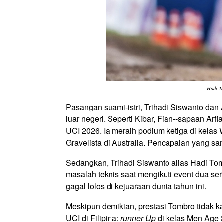
Hadi T
Pasangan suami-istri, Trihadi Siswanto dan A
luar negeri. Seperti Kibar, Fian--sapaan Ar
UCI 2026. Ia meraih podium ketiga di kelas
Gravelista di Australia. Pencapaian yang sa
Sedangkan, Trihadi Siswanto alias Hadi To
masalah teknis saat mengikuti event dua se
gagal lolos di kejuaraan dunia tahun ini.
Meskipun demikian, prestasi Tombro tidak ka
UCI di Filipina:
runner Up
di kelas Men Age 