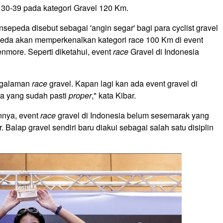
n 30-39 pada kategori Gravel 120 Km.
nsepeda disebut sebagai 'angin segar' bagi para cyclist gravel
epeda akan memperkenalkan kategori race 100 Km di event
enmore. Seperti diketahui, event
race
Gravel di Indonesia
engalaman
race
gravel. Kapan lagi kan ada event gravel di
a yang sudah pasti
proper
," kata Kibar.
nnya, event
race
gravel di Indonesia belum sesemarak yang
. Balap gravel sendiri baru diakui sebagai salah satu disiplin