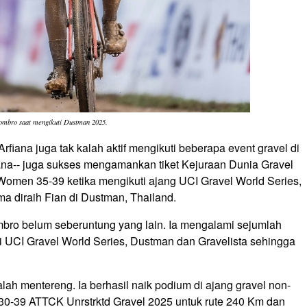
ombro saat mengikuti Dustman 2025.
rfiana juga tak kalah aktif mengikuti beberapa event gravel di
fiana-- juga sukses mengamankan tiket Kejuraan Dunia Gravel
 Women 35-39 ketika mengikuti ajang UCI Gravel World Series,
ma diraih Fian di Dustman, Thailand.
mbro belum seberuntung yang lain. Ia mengalami sejumlah
ri UCI Gravel World Series, Dustman dan Gravelista sehingga
lah mentereng. Ia berhasil naik podium di ajang gravel non-
30-39 ATTCK Unrstrktd Gravel 2025 untuk rute 240 Km dan