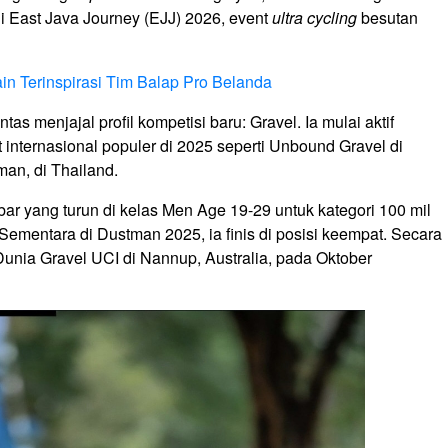
di East Java Journey (EJJ) 2026, event
ultra cycling
besutan
in Terinspirasi Tim Balap Pro Belanda
as menjajal profil kompetisi baru: Gravel. Ia mulai aktif
t internasional populer di 2025 seperti Unbound Gravel di
man, di Thailand.
ar yang turun di kelas Men Age 19-29 untuk kategori 100 mil
 Sementara di Dustman 2025, ia finis di posisi keempat. Secara
Dunia Gravel UCI di Nannup, Australia, pada Oktober