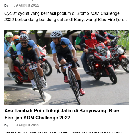
by
09 August 2022
Cyclist-cyclist yang berhasil podium di Bromo KOM Challenge
2022 berbondong-bondong daftar di Banyuwangi Blue Fire Ijen
KOM Challenge 2022. Selain penasaran dengan 'Erek-erek',
mereka juga ingin bersaing dalam Trilogi Jawa Timur 2022.
Ayo Tambah Poin Trilogi Jatim di Banyuwangi Blue
Fire Ijen KOM Challenge 2022
by
08 August 2022
Bromo KOM, Ijen KOM, dan Kediri Dholo KOM Challenge 2022