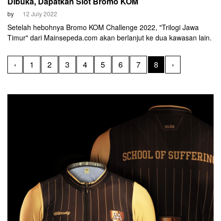
Dibuka, Dapatkan Slot Bromo KOM
by
12 July 2022
Setelah hebohnya Bromo KOM Challenge 2022, "Trilogi Jawa
Timur" dari Mainsepeda.com akan berlanjut ke dua kawasan lain.
‹
1
2
3
4
5
6
7
8
›