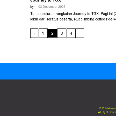
by
03 December 2023
Tuntas seluruh rangkaian Journey to TGX. Pagi ini (
lebih dari seratus peserta, ikut climbing coffee ride 
Wilis, perkebunan kopi zaman Belanda. Jarak hany
dari Pendopo Kabupaten Trenggalek, namun denga
‹
1
2
3
4
›
elevasi yang mencapai 770 meter, rute itu menjadi 
yang cukup seru.
2023 Mainsep
All Right Rese