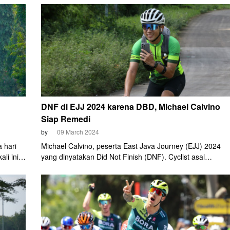
1.600 peserta.
DNF di EJJ 2024 karena DBD, Michael Calvino
Siap Remedi
by
09 March 2024
 hari
Michael Calvino, peserta East Java Journey (EJJ) 2024
li ini
yang dinyatakan Did Not Finish (DNF). Cyclist asal
s "bangun
Semarang ini turun di nomor men pair 1500 km,
ul 03.00
berpasangan dengan Adika Ranggatama. Tapi di tengah
perjalanan tepatnya di kilometer ke-795, Michael akhirnya
harus menepi karena sakit.