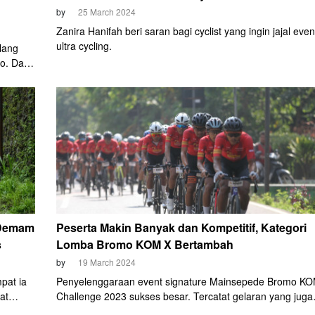
by
25 March 2024
Zanira Hanifah beri saran bagi cyclist yang ingin jajal even
ultra cycling.
lang
jo. Dan
a.
 Demam
Peserta Makin Banyak dan Kompetitif, Kategori
s
Lomba Bromo KOM X Bertambah
by
19 March 2024
pat ia
Penyelenggaraan event signature Mainsepede Bromo K
at
Challenge 2023 sukses besar. Tercatat gelaran yang juga
an, ia
dijuluki "naik hajinya" cyclist di Indonesia ini diikuti total