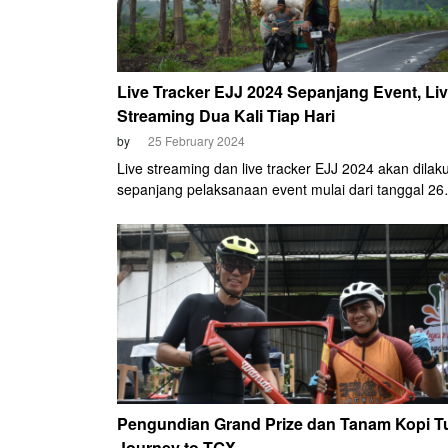
Live Tracker EJJ 2024 Sepanjang Event, Li
Streaming Dua Kali Tiap Hari
by
25 February 2024
Live streaming dan live tracker EJJ 2024 akan dilak
sepanjang pelaksanaan event mulai dari tanggal 26
Februari hingga 3 Maret mendatang. Rencananya
penayangan siaran langsung tersebut akan dilakuk
sebanyak dua kali sehari di jam prime time, yakni pu
12.00 WIB dan 19.00 WIB.
Pengundian Grand Prize dan Tanam Kopi T
Journey to TGX