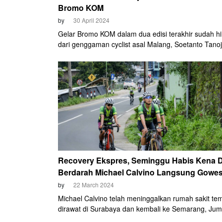
Bromo KOM
by
30 April 2024
Gelar Bromo KOM dalam dua edisi terakhir sudah hi
dari genggaman cyclist asal Malang, Soetanto Tano
tahun ini, ia ingin kembali mengambil singgasanany
Recovery Ekspres, Seminggu Habis Kena
Berdarah Michael Calvino Langsung Gowe
by
22 March 2024
Michael Calvino telah meninggalkan rumah sakit tem
dirawat di Surabaya dan kembali ke Semarang, Jum
malam, 8 Maret 2024. Dan hanya butuh waktu sepek