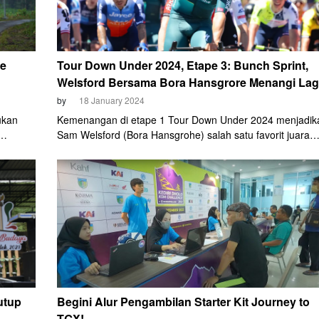
ve
Tour Down Under 2024, Etape 3: Bunch Sprint,
Welsford Bersama Bora Hansgrore Menangi Lag
by
18 January 2024
ukan
Kemenangan di etape 1 Tour Down Under 2024 menjadik
Sam Welsford (Bora Hansgrohe) salah satu favorit juara
menjelang perlombaan etape ketiga. Namun, tetap saja
an
favorit utama adalah jagoan tuan rumah, yang juga
kul
membela tim tuan rumah, Caleb Ewan dari Jayco AlUla. D
Akhir lomba siang ini (18/1), lagi-lagi, Welsford menjadi
yang terdepan di garis finis etape ketiga.
utup
Begini Alur Pengambilan Starter Kit Journey to
TGX!