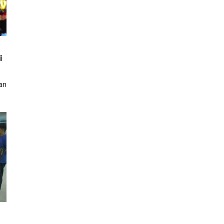
i
an
i