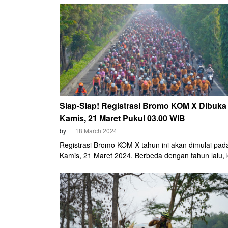
sudah kembali gowes.
Siap-Siap! Registrasi Bromo KOM X Dibuka
Kamis, 21 Maret Pukul 03.00 WIB
by
18 March 2024
Registrasi Bromo KOM X tahun ini akan dimulai pada
Kamis, 21 Maret 2024. Berbeda dengan tahun lalu, ka
para cyclist tidak perlu "jaga lilin". Melainkan, haru
sahur" karena jam registrasi akan di buka pada puk
WIB.