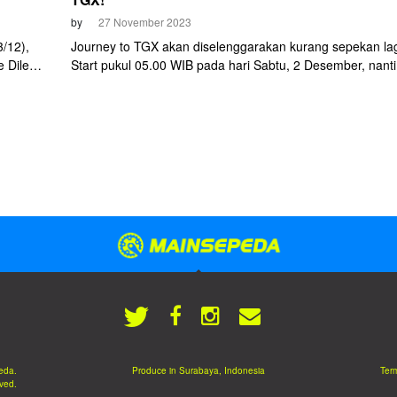
by
27 November 2023
3/12),
Journey to TGX akan diselenggarakan kurang sepekan lag
ke Dilem
Start pukul 05.00 WIB pada hari Sabtu, 2 Desember, nanti
a 20 km
Sebelum gowes dari Surabaya menuju Trenggalek sejauh
n
250 km, seluruh peserta diwajibkan mengambil starter kit
”bonus”
sehari sebelumnya, Jumat, 1 Desember di Surabaya Tow
Square (Sutos).
eda.
Produce in Surabaya, Indonesia
Term
rved.