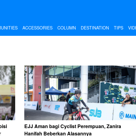
UNITIES
ACCESSORIES
COLUMN
DESTINATION
TIPS
VID
isi
EJJ Aman bagi Cyclist Perempuan, Zanira
r
Hanifah Beberkan Alasannya