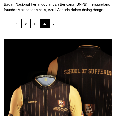
Badan Nasional Penanggulangan Bencana (BNPB) mengundang
founder Mainsepeda.com, Azrul Ananda dalam dialog dengan
tema "Aman, Produktif, Adaptif dan Sporty”, Minggu (7/6) pagi.
Azrul bercerita banyak hal tentang olahraga bersepeda pada
‹
1
2
3
4
›
masa pandemi coronavirus.