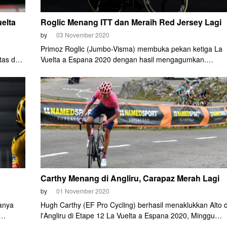
elta
Roglic Menang ITT dan Meraih Red Jersey Lagi
by
03 November 2020
Primoz Roglic (Jumbo-Visma) membuka pekan ketiga La
rtas dan
Vuelta a Espana 2020 dengan hasil mengagumkan.
Pembalap asal Slovenia tersebut memenangkan Etape 13
Selasa (3/11) malam. Victory ini membawa Roglic ke
puncak general classification (GC) dan merebut jersey
merah lagi.
Carthy Menang di Angliru, Carapaz Merah Lagi
by
01 November 2020
ianya
Hugh Carthy (EF Pro Cycling) berhasil menaklukkan Alto 
l'Angliru di Etape 12 La Vuelta a Espana 2020, Minggu
i
(1/11). Angliru adalah salah satu tanjakan terberat di La