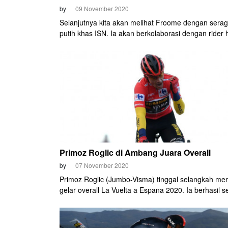
by
09 November 2020
Selanjutnya kita akan melihat Froome dengan sera
putih khas ISN. Ia akan berkolaborasi dengan rider 
macam Dan Martin, Sep Vanmarcke, Michael Woods
Alessandro De Marchi dan Daryl Impey.
Primoz Roglic di Ambang Juara Overall
by
07 November 2020
Primoz Roglic (Jumbo-Visma) tinggal selangkah me
gelar overall La Vuelta a Espana 2020. Ia berhasil s
dari tekanan kuat yang dilancarkan Richard Carapaz
Grenadiers) di Etape 17, Sabtu (7/11).