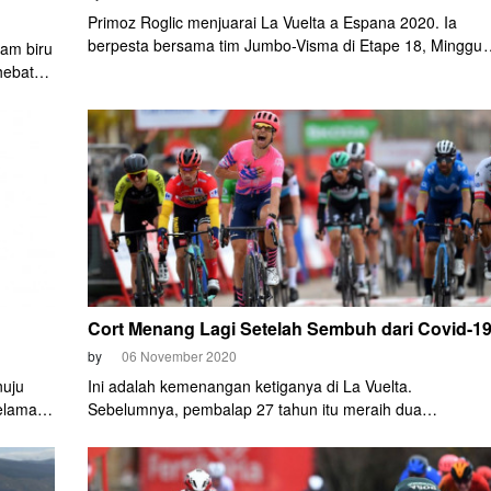
Primoz Roglic menjuarai La Vuelta a Espana 2020. Ia
berpesta bersama tim Jumbo-Visma di Etape 18, Minggu
gam biru
(8/11) malam. Sementara Pascal Ackermann (Bora-
hebat
Hansgrohe) menjadi pemenang tahapan pamungkas seus
,
menang sprint di Madrid.
Cort Menang Lagi Setelah Sembuh dari Covid-1
by
06 November 2020
nuju
Ini adalah kemenangan ketiganya di La Vuelta.
elamat
Sebelumnya, pembalap 27 tahun itu meraih dua
 (Ineos
kemenangan pada balapan edisi 2016 silam.