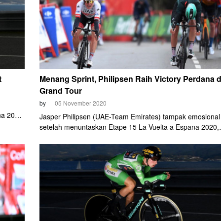
t
Menang Sprint, Philipsen Raih Victory Perdana d
Grand Tour
by
05 November 2020
n
na 2020
Jasper Philipsen (UAE-Team Emirates) tampak emosional
uram
setelah menuntaskan Etape 15 La Vuelta a Espana 2020,
Kamis (5/11) malam. Rider asal Belgia tersebut memeluk
satu per satu staf tim dan pembalap UAE-Team Emirates.
Philipsen pantas happy. Sebab ini adalah kemenangan
pertamanya di Grand Tour.