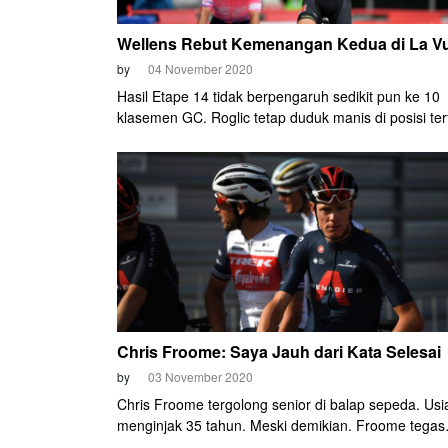
Wellens Rebut Kemenangan Kedua di La Vu
by
04 November 2020
Hasil Etape 14 tidak berpengaruh sedikit pun ke 10
klasemen GC. Roglic tetap duduk manis di posisi te
berhak mengenakan red jersey.
Chris Froome: Saya Jauh dari Kata Selesai
by
03 November 2020
Chris Froome tergolong senior di balap sepeda. Us
menginjak 35 tahun. Meski demikian. Froome tegas
mengatakan bahwa ia masih jauh dari kata selesai d