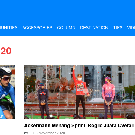
UNITIES
ACCESSORIES
COLUMN
DESTINATION
TIPS
VID
020
Ackermann Menang Sprint, Roglic Juara Overall
by
08 November 2020