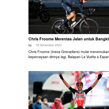
Chris Froome Merentas Jalan untuk Bangki
by
05 November 2020
Chris Froome (Ineos Grenadiers) mulai menemuka
kepercayaan dirinya lagi. Balapan La Vuelta a Espa
tampaknya menjadi titik balik setelah masa-masa s
sejak pertengahan 2019 lalu.