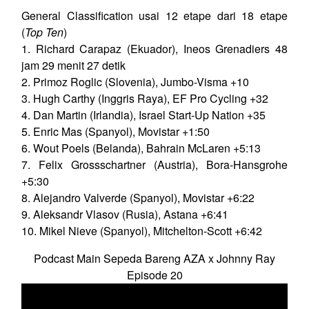
General Classification usai 12 etape dari 18 etape
(
Top Ten
)
1. Richard Carapaz (Ekuador), Ineos Grenadiers 48
jam 29 menit 27 detik
2. Primoz Roglic (Slovenia), Jumbo-Visma +10
3. Hugh Carthy (Inggris Raya), EF Pro Cycling +32
4. Dan Martin (Irlandia), Israel Start-Up Nation +35
5. Enric Mas (Spanyol), Movistar +1:50
6. Wout Poels (Belanda), Bahrain McLaren +5:13
7. Felix Grossschartner (Austria), Bora-Hansgrohe
+5:30
8. Alejandro Valverde (Spanyol), Movistar +6:22
9. Aleksandr Vlasov (Rusia), Astana +6:41
10. Mikel Nieve (Spanyol), Mitchelton-Scott +6:42
Podcast Main Sepeda Bareng AZA x Johnny Ray
Episode 20