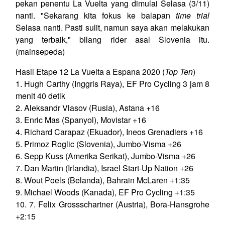
pekan penentu La Vuelta yang dimulai Selasa (3/11)
nanti. "Sekarang kita fokus ke balapan
time trial
Selasa nanti. Pasti sulit, namun saya akan melakukan
yang terbaik," bilang rider asal Slovenia itu.
(mainsepeda)
Hasil Etape 12 La Vuelta a Espana 2020 (
Top Ten
)
1. Hugh Carthy (Inggris Raya), EF Pro Cycling 3 jam 8
menit 40 detik
2. Aleksandr Vlasov (Rusia), Astana +16
3. Enric Mas (Spanyol), Movistar +16
4. Richard Carapaz (Ekuador), Ineos Grenadiers +16
5. Primoz Roglic (Slovenia), Jumbo-Visma +26
6. Sepp Kuss (Amerika Serikat), Jumbo-Visma +26
7. Dan Martin (Irlandia), Israel Start-Up Nation +26
8. Wout Poels (Belanda), Bahrain McLaren +1:35
9. Michael Woods (Kanada), EF Pro Cycling +1:35
10. 7. Felix Grossschartner (Austria), Bora-Hansgrohe
+2:15