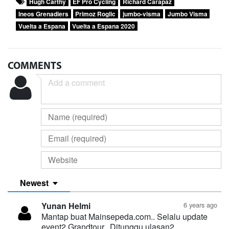
Hugh Carthy
EF Pro Cycling
Richard Carapaz
Ineos Grenadiers
Primoz Roglic
jumbo-visma
Jumbo Visma
Vuelta a Espana
Vuelta a Espana 2020
COMMENTS
Newest
Yunan Helmi
6 years ago
Mantap buat Mainsepeda.com.. Selalu update
event2 Grandtour.. Ditunggu ulasan2