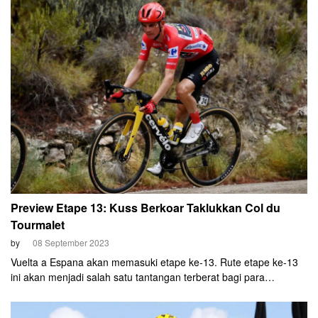
adalah Remco Evenepoel, Team Soudal-Quickstep, Belgia.
Preview Etape 13: Kuss Berkoar Taklukkan Col du
Tourmalet
by
08 September 2023
Vuelta a Espana akan memasuki etape ke-13. Rute etape ke-13
ini akan menjadi salah satu tantangan terberat bagi para
pembalap karena di etape ini peserta akan menghadapi
tanjakkan yang memiliki elevation gain (eg) hingga 4000 meter di