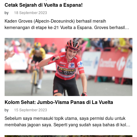
Cetak Sejarah di Vuelta a Espana!
by
18 September 2023
Kaden Groves (Alpecin-Deceuninck) berhasil meraih
kemenangan di etape ke-21 Vuelta a Espana. Groves berhasil
menumbangkan perlawanan Filippo Ganna (Ineos Grenadiers)
yang finis di posisi kedua. Etape ke-21 juga menjadi etape
terakhir di Vuelta a Espana musim ini, dan menobatkan Sepp
Kuss (Jumbo-Visma) menjadi juara general classification (GC),
Sepp Kuss juga menjadi pembalap asal Amerika Serikat kedua
setelah Chris Horner yang menjadi juara di ajang ini pada tahun
2013 lalu.
Kolom Sehat: Jumbo-Visma Panas di La Vuelta
by
15 September 2023
Sebelum saya memasuki topik utama, saya permisi dulu untuk
membahas jagoan saya. Seperti yang sudah saya bahas di kolom
sebelumnya, bahwa jagoan saya untuk Vuelta a Espana kali ini