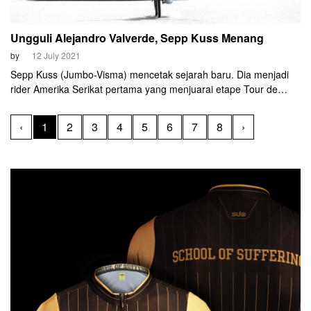
Ungguli Alejandro Valverde, Sepp Kuss Menang
by
12 July 2021
Sepp Kuss (Jumbo-Visma) mencetak sejarah baru. Dia menjadi
rider Amerika Serikat pertama yang menjuarai etape Tour de
France dalam 10 tahun terakhir. Capaian tersebut pernah diraih
oleh Tyler Farrar dalam etape ketiga pada edisi 2011 silam lalu di
‹
1
2
3
4
5
6
7
8
›
Redon.