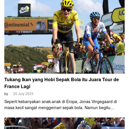
puncak Col du Tourmalet. Para pembalap general classification
(GC) akan melakukan segalanya di etape ke-13 ini demi bisa
meraih bonus waktu untuk memperbesar kemungkinan menjadi
juara di Vuelta tahun ini.
Tukang Ikan yang Hobi Sepak Bola itu Juara Tour de
France Lagi
by
25 July 2023
Seperti kebanyakan anak-anak di Eropa, Jonas Vingegaard di
masa kecil sangat menggemari sepak bola. Namun begitu
beranjak remaja, hobi olahraganya tersangkut pada balap
sepeda. Olahraga itu mengantarkannya sebagai pembalap yang
sukses back to back champion di Tour de France.