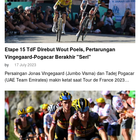
Etape 15 TdF Direbut Wout Poels, Pertarungan
Vingegaard-Pogacar Berakhir "Seri"
by
17 July 2023
Persaingan Jonas Vingegaard (Jumbo Visma) dan Tadej Pogacar
(UAE Team Emirates) makin ketat saat Tour de France 2023
mengakhiri etape ke-15. Saat ini, margin kedua pembalap yang
bersaing merebutkan jersey kuning Tour de France itu terpaut 10
detik. Etape ke-15 sendiri menjadi milik pembalap asal Belanda,
Wout Poels.