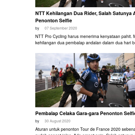
NTT Kehilangan Dua Rider, Salah Satunya 
Penonton Selfie
by
07 September 2020
NTT Pro Cycling harus menerima kenyataan pahit.
kehilangan dua pembalap andalan dalam dua hari be
turut. Teranyar, climber senior Domenico Pozzovivo 
bisa melanjutkan kiprahnya di Tour de France 2020.
menyusul juara Eropa Giacomo Nizzolo yang lebih d
dari TdF 2020.
Pembalap Celaka Gara-gara Penonton Selfi
by
30 August 2020
Aturan untuk penonton Tour de France 2020 seben