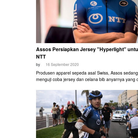
Assos Persiapkan Jersey "Hyperlight" unt
NTT
by
16 September 2020
Produsen apparel sepeda asal Swiss, Assos sedang
menguji coba jersey dan celana bib anyarnya yang d
"hyperlight". Uji coba terhadap prototipe jersey dan 
bib ini telah dilakukan bersama tim NTT Pro Cyclist
rest day kedua Tour de France 2020, Senin (14/9) k