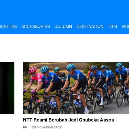
UNITIES
ACCESSORIES
COLUMN
DESTINATION
TIPS
VID
NTT Resmi Berubah Jadi Qhubeka Assos
by
20 November 2020