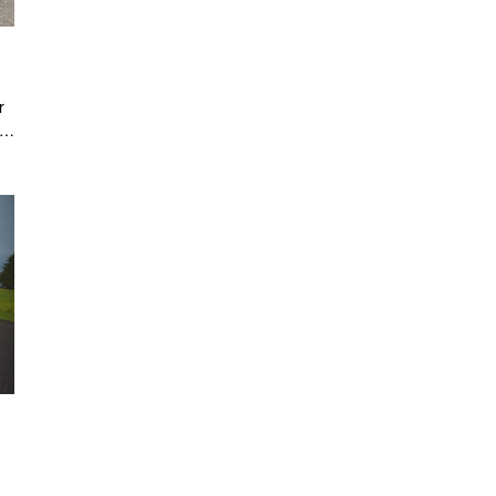
r
k
Ia