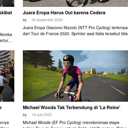
Akibat
Juara Eropa Harus Out karena Cedera
by
06 September 2020
Juara Eropa Giacomo Nizzolo (NTT Pro Cycling) terlempa
dari Tour de France 2020. Sprinter asal Italia tersebut tida
 Mereka
bisa melanjutkan balapan di etape 8, Sabtu (5/9) malam. 
rturut-
mengalami cedera di lututnya sehingga gagal finis di
tidak
Loudenvielle.
 Ia
ulu out
e
Michael Woods Tak Terbendung di 'La Reine'
by
19 July 2020
arnya
Michael Woods (EF Pro Cycling) memdominasi etape