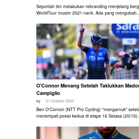
Sejumlah tim melakukan rebranding menjelang berg
WorldTour musim 2021 nanti. Ada yang mengubah
namanya secara keseluruhan, ada pula yang hanya
memasukkan sponsor baru di belakang namanya.
O'Connor Menang Setelah Taklukkan Mado
Campiglio
by
21 October 2020
Ben O'Connor (NTT Pro Cycling) "mengamuk" setel
menempati posisi kedua di etape 16 Selasa (20/10)
kemarin. Pembalap Australia ini menebusnya deng
menjuarai etape 17 Giro d'Italia 2020, Rabu (21/10