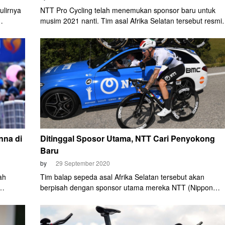
ulirnya
NTT Pro Cycling telah menemukan sponsor baru untuk
musim 2021 nanti. Tim asal Afrika Selatan tersebut resmi
berubah nama menjadi Qhubeka Assos.
nna di
Ditinggal Sposor Utama, NTT Cari Penyokong
Baru
by
29 September 2020
ah
Tim balap sepeda asal Afrika Selatan tersebut akan
berpisah dengan sponsor utama mereka NTT (Nippon
an
Telegraph and Telephone) pada akhir musim ini.
) malam.