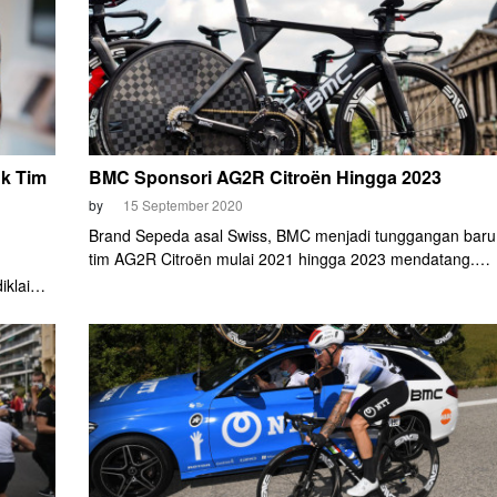
uk Tim
BMC Sponsori AG2R Citroën Hingga 2023
by
15 September 2020
Brand Sepeda asal Swiss, BMC menjadi tunggangan baru
tim AG2R Citroën mulai 2021 hingga 2023 mendatang.
Sebelumnya, tim WorldTour berbasis di Prancis ini
iklaim
menggunakan sepeda dari Eddy Merckx selama dua
celana
musim, yaitu 2019 dan 2020.
 pada
emarin.