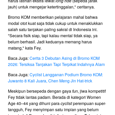
harus latihan ekstra lewat
long ride
(sepeda jarak
jauh) untuk mengejar ketertinggalan," ceritanya.
Bromo KOM memberikan pelajaran mahal bahwa
modal otot kuat saja tidak cukup untuk menaklukkan
salah satu tanjakan paling sakral di Indonesia ini.
"Secara fisik siap, tapi kalau mental tidak siap, ya
belum berhasil. Jadi keduanya memang harus
matang," kata Fey.
Baca Juga:
Cerita 3 Debutan Asing di Bromo KOM
2026: Tersiksa Tanjakan Tapi Terpikat Indahnya Alam
Baca Juga:
Cyclist Langganan Podium Bromo KOM:
Juwanto 8 Kali Juara, Chen Meng Jin Hat-trick
Meskipun bersepeda dengan gaya
fun
, jiwa kompetitif
Fey tidak lantas padam. Berada di kategori Women
Age 40–44 yang dihuni para
cyclist
perempuan super-
tangguh, Fey menyimpan satu impian yang belum