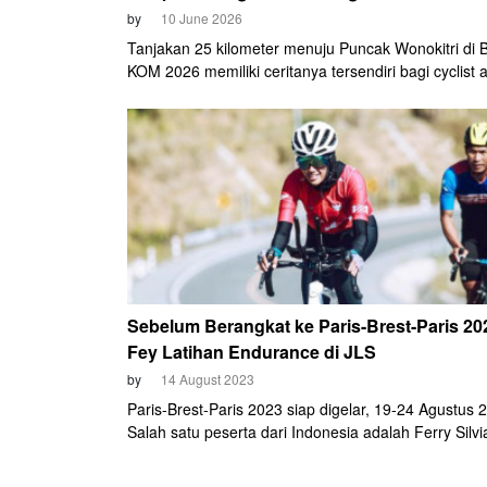
by
10 June 2026
Tanjakan 25 kilometer menuju Puncak Wonokitri di
KOM 2026 memiliki ceritanya tersendiri bagi cyclist 
Kediri, Ferry Silviana Feronica. Ini adalah kali kedua
perempuan yang akrab disapa Bu Fey tersebut berdi
garis start gelaran signature dari Mainsepeda itu. B
event ikonik ini bukan cuma soal adu cepat, tapi ujia
komitmen dan mental.
Sebelum Berangkat ke Paris-Brest-Paris 20
Fey Latihan Endurance di JLS
by
14 August 2023
Paris-Brest-Paris 2023 siap digelar, 19-24 Agustus 
Salah satu peserta dari Indonesia adalah Ferry Silv
Feronica, istri Wali Kota Kediri, Abdullah Abu Bakar.
begitu ia biasa disapa, serius menyiapkan event ini.