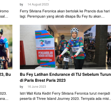
by
14 August 2023
 Bromo
Ferry Silviana Feronica akan bertolak ke Prancis dua hari
asal
lagi. Perempuan yang akrab disapa Bu Fey itu akan
mengikuti Paris-Brest-Paris 2023 yang berlangsung pada
ri di
19-24 Agustus. Ia mengaku tertantang bisa menyelesaika
aginya,
race dengan jarak 1.200 km dengan cut off-time 90 jam itu
n
23, Bu
Bu Fey Latihan Endurance di TIJ Sebelum Turun
di Paris Brest Paris 2023
by
16 June 2023
2023.
Istri Wali Kota Kediri Ferry Silviana Feronica turut menjadi
iana
peserta di Three Island Journey 2023. Ternyata ada misi
 Bu Fey,
khusus yang diusung Bu Fey, sapaan Ferry Silviana
Feronica.