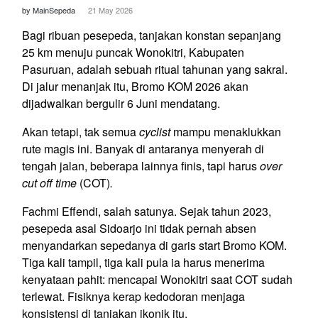
by MainSepeda
21 May 2026
Bagi ribuan pesepeda, tanjakan konstan sepanjang
25 km menuju puncak Wonokitri, Kabupaten
Pasuruan, adalah sebuah ritual tahunan yang sakral.
Di jalur menanjak itu, Bromo KOM 2026 akan
dijadwalkan bergulir 6 Juni mendatang.
Akan tetapi, tak semua
cyclist
mampu menaklukkan
rute magis ini. Banyak di antaranya menyerah di
tengah jalan, beberapa lainnya finis, tapi harus
over
cut off time
(COT)
.
Fachmi Effendi, salah satunya. Sejak tahun 2023,
pesepeda asal Sidoarjo ini tidak pernah absen
menyandarkan sepedanya di garis start Bromo KOM.
Tiga kali tampil, tiga kali pula ia harus menerima
kenyataan pahit: mencapai Wonokitri saat COT sudah
terlewat. Fisiknya kerap kedodoran menjaga
konsistensi di tanjakan ikonik itu.