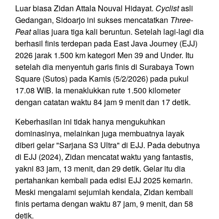
Luar biasa Zidan Attala Nouval Hidayat.
Cyclist
asli
Gedangan, Sidoarjo ini sukses mencatatkan
Three-
Peat
alias juara tiga kali beruntun. Setelah lagi-lagi dia
berhasil finis terdepan pada East Java Journey (EJJ)
2026 jarak 1.500 km kategori Men 39 and Under. Itu
setelah dia menyentuh garis finis di Surabaya Town
Square (Sutos) pada Kamis (5/2/2026) pada pukul
17.08 WIB. Ia menaklukkan rute 1.500 kilometer
dengan catatan waktu 84 jam 9 menit dan 17 detik.
Keberhasilan ini tidak hanya mengukuhkan
dominasinya, melainkan juga membuatnya layak
diberi gelar "Sarjana S3 Ultra" di EJJ. Pada debutnya
di EJJ (2024), Zidan mencatat waktu yang fantastis,
yakni 83 jam, 13 menit, dan 29 detik. Gelar itu dia
pertahankan kembali pada edisi EJJ 2025 kemarin.
Meski mengalami sejumlah kendala, Zidan kembali
finis pertama dengan waktu 87 jam, 9 menit, dan 58
detik.