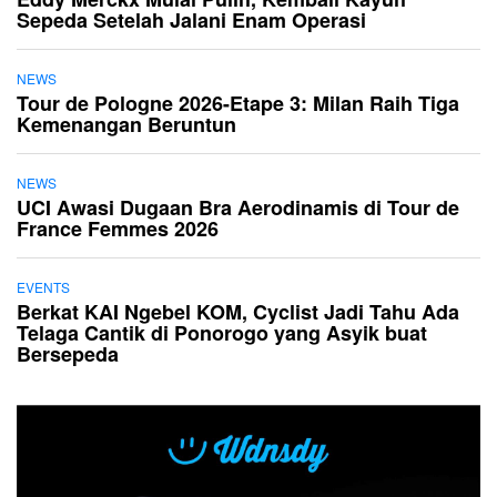
Sepeda Setelah Jalani Enam Operasi
NEWS
Tour de Pologne 2026-Etape 3: Milan Raih Tiga
Kemenangan Beruntun
NEWS
UCI Awasi Dugaan Bra Aerodinamis di Tour de
France Femmes 2026
EVENTS
Berkat KAI Ngebel KOM, Cyclist Jadi Tahu Ada
Telaga Cantik di Ponorogo yang Asyik buat
Bersepeda