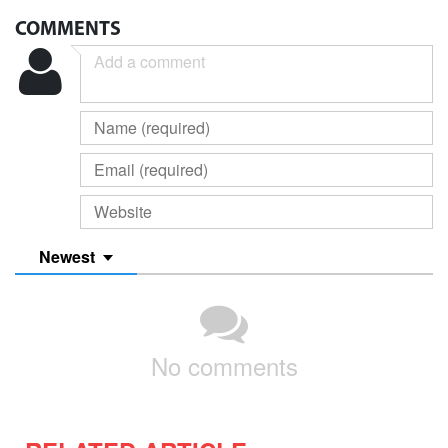
COMMENTS
Newest
No comments