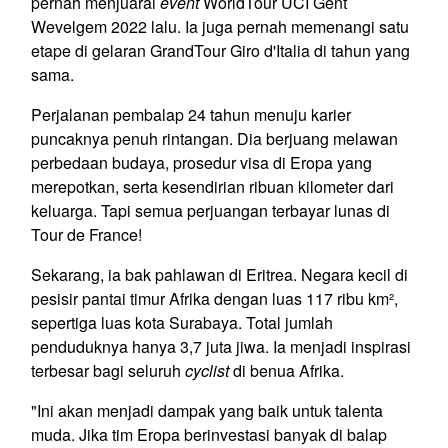
pernah menjuarai
event
WorldTour UCI Gent
Wevelgem 2022 lalu. Ia juga pernah memenangi satu
etape di gelaran GrandTour Giro d'Italia di tahun yang
sama.
Perjalanan pembalap 24 tahun menuju karier
puncaknya penuh rintangan. Dia berjuang melawan
perbedaan budaya, prosedur visa di Eropa yang
merepotkan, serta kesendirian ribuan kilometer dari
keluarga. Tapi semua perjuangan terbayar lunas di
Tour de France!
Sekarang, ia bak pahlawan di Eritrea. Negara kecil di
pesisir pantai timur Afrika dengan luas 117 ribu km²,
sepertiga luas kota Surabaya. Total jumlah
penduduknya hanya 3,7 juta jiwa. Ia menjadi inspirasi
terbesar bagi seluruh
cyclist
di benua Afrika.
"Ini akan menjadi dampak yang baik untuk talenta
muda. Jika tim Eropa berinvestasi banyak di balap