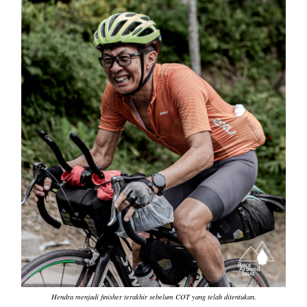
Hendra menjadi finisher terakhir sebelum COT yang telah ditentukan.