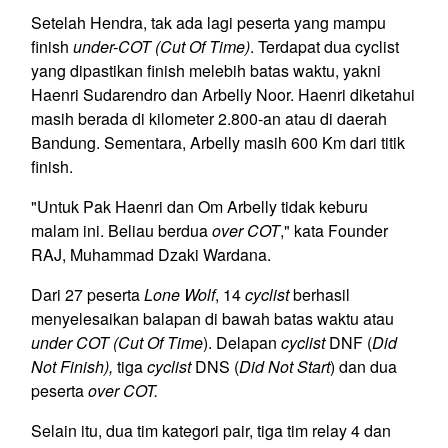
Setelah Hendra, tak ada lagi peserta yang mampu
finish
under-COT (Cut Of Time)
. Terdapat dua cyclist
yang dipastikan finish melebih batas waktu, yakni
Haenri Sudarendro dan Arbelly Noor. Haenri diketahui
masih berada di kilometer 2.800-an atau di daerah
Bandung. Sementara, Arbelly masih 600 Km dari titik
finish.
"Untuk Pak Haenri dan Om Arbelly tidak keburu
malam ini. Beliau berdua
over COT
," kata Founder
RAJ, Muhammad Dzaki Wardana.
Dari 27 peserta
Lone Wolf
, 14
cyclist
berhasil
menyelesaikan balapan di bawah batas waktu atau
under COT (Cut Of Time
). Delapan
cyclist
DNF (
Did
Not Finish),
tiga
cyclist
DNS (
Did Not Start
) dan dua
peserta
over COT.
Selain itu, dua tim kategori pair, tiga tim relay 4 dan