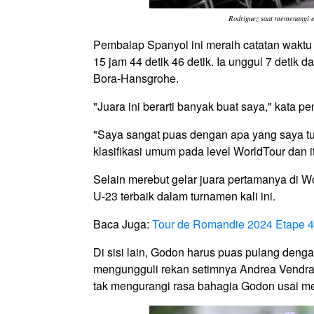
Rodriguez saat memenangi et
Pembalap Spanyol ini meraih catatan waktu
15 jam 44 detik 46 detik. Ia unggul 7 detik d
Bora-Hansgrohe.
"Juara ini berarti banyak buat saya," kata p
"Saya sangat puas dengan apa yang saya tu
klasifikasi umum pada level WorldTour dan i
Selain merebut gelar juara pertamanya di 
U-23 terbaik dalam turnamen kali ini.
Baca Juga:
Tour de Romandie 2024 Etape 4
Di sisi lain, Godon harus puas pulang denga
mengungguli rekan setimnya Andrea Vendram
tak mengurangi rasa bahagia Godon usai mer