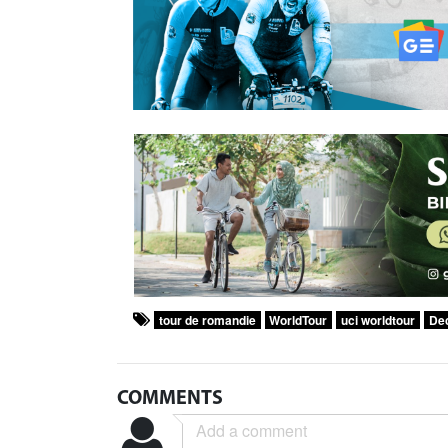
tour de romandie
WorldTour
uci worldtour
De
COMMENTS