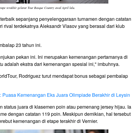
ape terakhir gelarar Tour Basque Country awal April lalu.
 terbaik sepanjang penyelenggaraan turnamen dengan catatan
ari rival terdekatnya Aleksandr Vlasov yang berasal dari klub
embalap 23 tahun ini.
njukan pekan ini. Ini merupakan kemenangan pertamanya di
tu adalah ekstra dari kemenangan spesial ini," imbuhnya.
WorldTour, Rodriguez turut mendapat bonus sebagai pembalap
: Puasa Kemenangan Eks Juara Olimpiade Berakhir di Leysin
n status juara di klasemen poin atau pemenang jersey hijau. Ia
e dengan catatan 119 poin. Meskipun demikian, hal tersebut
ebut kemenangan di etape terakhir di Vernier.