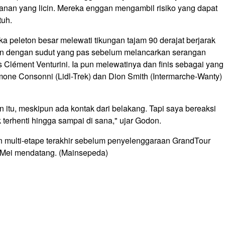
alanan yang licin. Mereka enggan mengambil risiko yang dapat
tuh.
peleton besar melewati tikungan tajam 90 derajat berjarak
ngan dengan sudut yang pas sebelum melancarkan serangan
Clément Venturini. Ia pun melewatinya dan finis sebagai yang
imone Consonni (Lidl-Trek) dan Dion Smith (Intermarche-Wanty)
n itu, meskipun ada kontak dari belakang. Tapi saya bereaksi
k terhenti hingga sampai di sana," ujar Godon.
 multi-etape terakhir sebelum penyelenggaraan GrandTour
6 Mei mendatang. (Mainsepeda)