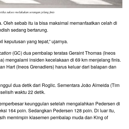
ika sukses melakukan serangan jelang finis
. Oleh sebab itu ia bisa maksimal memanfaatkan celah di
ndish sedang bertarung.
 keputusan yang tepat,” ujarnya.
cation
(GC) dua pembalap teratas Geraint Thomas (Ineos
) mengalami insiden kecelakaan di 69 km menjelang finis.
 Hart (Ineos Grenadiers) harus keluar dari balapan dan
nggul dua detik dari Roglic. Sementara João Almeida (Tim
elisih waktu 22 detik.
memperbesar keunggulan setelah mengalahkan Pedersen di
eksi 164 poin. Sedangkan Pedersen 128 poin. Di luar itu,
asih memimpin klasemen pembalap muda dan King of