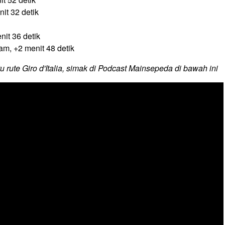
it 32 detik
nit 36 detik
am, +2 menit 48 detik
 rute Giro d'Italia, simak di Podcast Mainsepeda di bawah ini