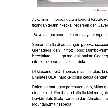
Ackermann ket
Ackermann merasa dalam kondisi terbaiknya
tikungan terakhir ketika Pedersen dan Cave
"Saya sangat senang karena saya mengambil
Sementara itu di persaingan
general classifi
Grenadiers) dan Primoz Roglic (Jumbo-Visma
Kecelakaan ini juga mengakibatkan Goghegan
dilarikan ke rumah sakit terdekat.
Di klasemen GC, Thomas masih teratas. Ia u
Emirates UEA) naik ke posisi ketiga dengan s
Dalam pertarungan perebutan poin, Milan 
etape ke-11. Pembalap Italia itu kini mengol
Davide Bais (Eolo-Kometa) dan Almeida m
Mountain.
(mainsepeda)