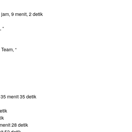
am, 9 menit, 2 detik
 “
 Team, “
35 menit 35 detik
etik
ik
menit 28 detik
t 52 detik