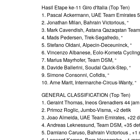
Hasil Etape ke-11 Giro d'Italia (Top Ten)
1. Pascal Ackermann, UAE Team Emirates 5 j
2. Jonathan Milan, Bahrain Victorious, “
3. Mark Cavendish, Astana Qazaqstan Team,
4. Mads Pedersen, Trek-Segafredo, “
5. Stefano Oldani, Alpecin-Deceuninck, “
6. Vincenzo Albanese, Eolo-Kometa Cycling
7. Marius Mayrhofer, Team DSM, “
8. Davide Ballerini, Soudal Quick-Step, “
9. Simone Consonni, Cofidis, “
10. Arne Marit, Intermarche-Circus-Wanty, “
GENERAL CLASSIFICATION (Top Ten)
1. Geraint Thomas, Ineos Grenadiers 44 jam 
2. Primoz Roglic, Jumbo-Visma, +2 detik
3. Joao Almeida, UAE Team Emirates, +22 d
4. Andreas Leknessund, Team DSM, +35 det
5. Damiano Caruso, Bahrain Victorious , +1 
6. Lennard Kamna, Bora-Hansgrohe, +1 meni