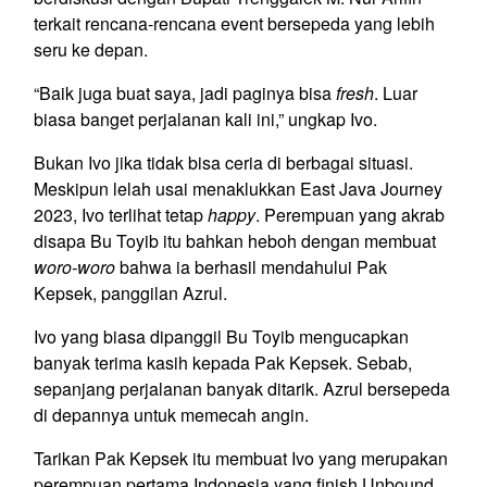
terkait rencana-rencana event bersepeda yang lebih
seru ke depan.
“Baik juga buat saya, jadi paginya bisa
fresh
. Luar
biasa banget perjalanan kali ini,” ungkap Ivo.
Bukan Ivo jika tidak bisa ceria di berbagai situasi.
Meskipun lelah usai menaklukkan East Java Journey
2023, Ivo terlihat tetap
happy
. Perempuan yang akrab
disapa Bu Toyib itu
bahkan heboh dengan membuat
woro-woro
bahwa ia berhasil mendahului Pak
Kepsek, panggilan Azrul.
Ivo yang biasa dipanggil Bu Toyib mengucapkan
banyak terima kasih kepada Pak Kepsek. Sebab,
sepanjang perjalanan banyak ditarik. Azrul bersepeda
di depannya untuk memecah angin.
Tarikan Pak Kepsek itu membuat Ivo yang merupakan
perempuan pertama Indonesia yang finish Unbound