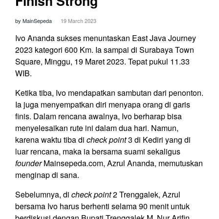
Finish Strong
by MainSepeda
19 March 2023
Ivo Ananda sukses menuntaskan East Java Journey
2023 kategori 600 Km. Ia sampai di Surabaya Town
Square, Minggu, 19 Maret 2023. Tepat pukul 11.33
WIB.
Ketika tiba, Ivo mendapatkan sambutan dari penonton
.
Ia juga menyempatkan diri menyapa orang di garis
finis.
Dalam rencana awalnya, Ivo berharap bisa
menyelesaikan rute ini dalam dua hari. Namun,
karena waktu tiba di
check point
3 di Kediri yang di
luar rencana, maka ia bersama suami sekaligus
founder
Mainsepeda.com, Azrul Ananda, memutuskan
menginap di sana.
Sebelumnya, di
check point
2 Trenggalek, Azrul
bersama Ivo harus berhenti selama 90 menit untuk
berdiskusi dengan Bupati Trenggalek M. Nur Arifin