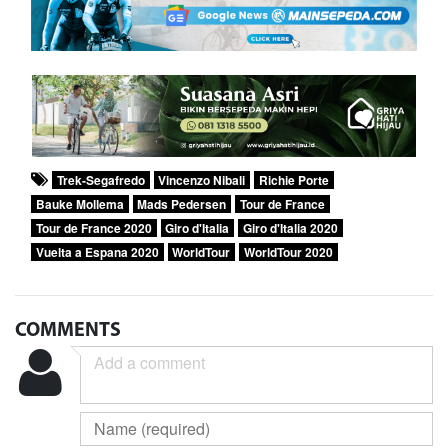
Trek-Segafredo
Vincenzo Nibali
Richie Porte
Bauke Mollema
Mads Pedersen
Tour de France
Tour de France 2020
Giro d'Italia
Giro d'Italia 2020
Vuelta a Espana 2020
WorldTour
WorldTour 2020
COMMENTS