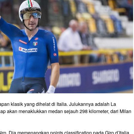
n klasik yang dihelat di Italia. Julukannya adalah La
lap akan menaklukkan medan sejauh 298 kilometer, dari Milan
iro. Dia memenangkan points classification pada Giro d’Italia