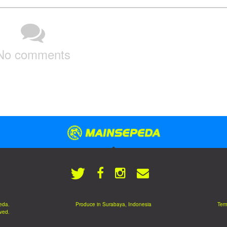
No comments
eda.
Produce in Surabaya, Indonesia
Term
rved.