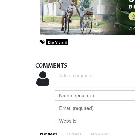
Elia Viviani
COMMENTS
Newest
Oldest
Popular