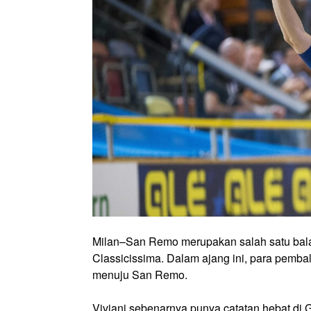
Milan–San Remo merupakan salah satu balapa
Classicissima. Dalam ajang ini, para pemba
menuju San Remo.
Viviani sebenarnya punya catatan hebat di G