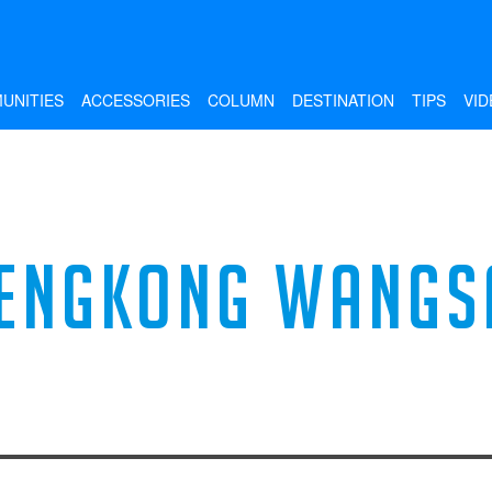
UNITIES
ACCESSORIES
COLUMN
DESTINATION
TIPS
VID
ENGKONG WANGS