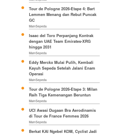
Tour de Pologne 2026-Etape 4: Bart
Lemmen Menang dan Rebut Puncak
GC
MainSepeda
Isaac del Toro Perpanjang Kontrak
dengan UAE Team Emirates-XRG
hingga 2031
MainSepeda
Eddy Merckx Mulai Pulih, Kembali
Kayuh Sepeda Setelah Jalani Enam
Operasi
MainSepeda
Tour de Pologne 2026-Etape 3: Milan
Raih Tiga Kemenangan Beruntun
MainSepeda
UCI Awasi Dugaan Bra Aerodinamis
di Tour de France Femmes 2026
MainSepeda
Berkat KAI Ngebel KOM, Cyclist Jadi