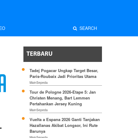
EO
SEARCH
TERBARU
Tadej Pogacar Ungkap Target Besar,
A
Paris-Roubaix Jadi Prioritas Utama
MainSepeda
Tour de Pologne 2026-Etape 5: Jan
Christen Menang, Bart Lemmen
Pertahankan Jersey Kuning
MainSepeda
Vuelta a Espana 2026 Ganti Tanjakan
Hazallanas Akibat Longsor, Ini Rute
Barunya
MainSepeda