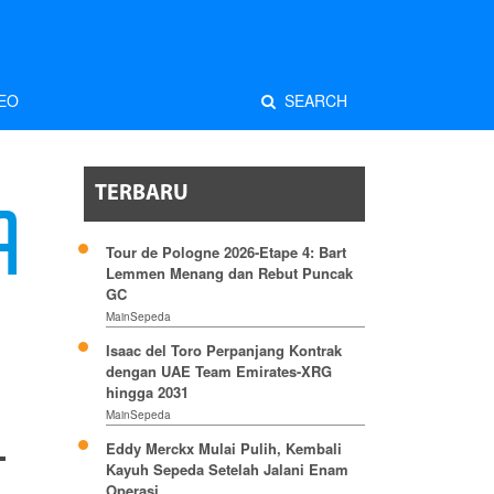
EO
SEARCH
TERBARU
A
Tour de Pologne 2026-Etape 4: Bart
Lemmen Menang dan Rebut Puncak
GC
MainSepeda
Isaac del Toro Perpanjang Kontrak
dengan UAE Team Emirates-XRG
hingga 2031
MainSepeda
Eddy Merckx Mulai Pulih, Kembali
Kayuh Sepeda Setelah Jalani Enam
Operasi