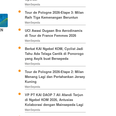
MainSepeda
Tour de Pologne 2026-Etape 3: Milan
Raih Tiga Kemenangan Beruntun
MainSepeda
EN
UCI Awasi Dugaan Bra Aerodinamis
di Tour de France Femmes 2026
MainSepeda
Berkat KAI Ngebel KOM, Cyclist Jadi
Tahu Ada Telaga Cantik di Ponorogo
yang Asyik buat Bersepeda
MainSepeda
Tour de Pologne 2026-Etape 2: Milan
Menang Lagi dan Pertahankan Jersey
Kuning
MainSepeda
VP PT KAI DAOP 7 Ali Afandi Terjun
di Ngebel KOM 2026, Antusias
Kolaborasi dengan Mainsepeda Lagi
MainSepeda