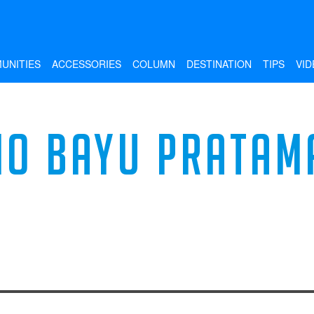
UNITIES
ACCESSORIES
COLUMN
DESTINATION
TIPS
VID
IO BAYU PRATAM