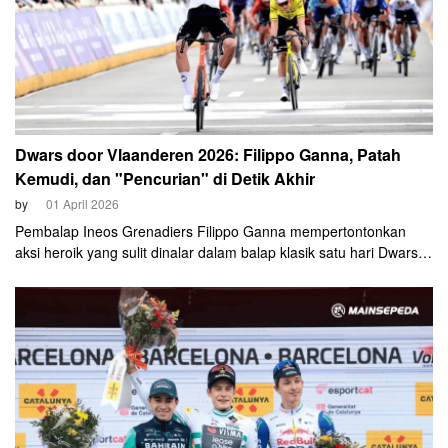
Dwars door Vlaanderen 2026: Filippo Ganna, Patah
Kemudi, dan "Pencurian" di Detik Akhir
by
01 April 2026
Pembalap Ineos Grenadiers Filippo Ganna mempertontonkan
aksi heroik yang sulit dinalar dalam balap klasik satu hari Dwars
door Vlaanderen, Rabu, 1 April 2026. Ganna berhasil
"merampas" kemenangan yang sudah di depan mata milik Wout
van Aert (Visma-Lease a Bike) lewat sebuah pengejaran dramatis
tepat 150 meter sebelum garis finis.