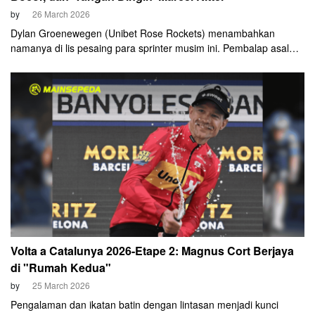
by
26 March 2026
Dylan Groenewegen (Unibet Rose Rockets) menambahkan
namanya di lis pesaing para sprinter musim ini. Pembalap asal
Belanda tersebut sukses mencetak hat-trick kemenangan dalam
satu pekan terakhir, termasuk memenangi Ronde van Brugge
pada Rabu, 25 Maret 2026.
Volta a Catalunya 2026-Etape 2: Magnus Cort Berjaya
di "Rumah Kedua"
by
25 March 2026
Pengalaman dan ikatan batin dengan lintasan menjadi kunci