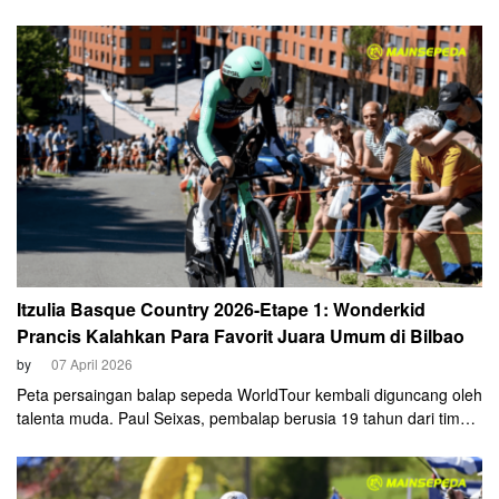
balapan Paris-Roubaix. Memasuki edisi ke-123, balapan yang
dijuluki Hell of the North itu akan kembali menguji batas
ketahanan fisik dan keberuntungan para pembalap terbaik dunia
dalam menaklukkan jalur berbatu (cobblestones) paling ekstrem
di dunia. Tahun ini pertarungan Tadej Pogacar vs Mathieu van
der Poel kembali berlanjut.
Itzulia Basque Country 2026-Etape 1: Wonderkid
Prancis Kalahkan Para Favorit Juara Umum di Bilbao
by
07 April 2026
Peta persaingan balap sepeda WorldTour kembali diguncang oleh
talenta muda. Paul Seixas, pembalap berusia 19 tahun dari tim
Decathlon CMA CGM, sukses mencatatkan kemenangan
sensasional pada etape pembuka Itzulia Basque Country, Senin,
6 April 2026.