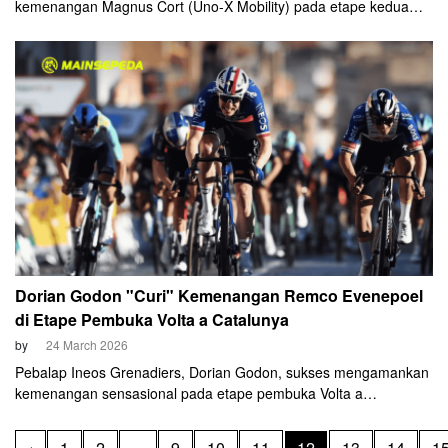
kemenangan Magnus Cort (Uno-X Mobility) pada etape kedua
Volta a Catalunya 2026, Selasa, 24 Maret 2026. Melalui
perhitungan sprint yang presisi di Banyoles, pebalap asal
Denmark tersebut sukses meredam ambisi pebalap muda Noa
Isidore (Decathlon-AG2R La Mondiale) dalam pertarungan final
yang dramatis.
Dorian Godon "Curi" Kemenangan Remco Evenepoel
di Etape Pembuka Volta a Catalunya
by
24 March 2026
Pebalap Ineos Grenadiers, Dorian Godon, sukses mengamankan
kemenangan sensasional pada etape pembuka Volta a
Catalunya, Senin, 23 Maret 2026. Melalui adu cepat di lintasan
menanjak (uphill sprint) yang menyesakkan napas, Godon
‹
1
2
...
9
10
11
12
13
14
1