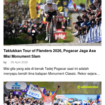
Taklukkan Tour of Flanders 2026, Pogacar Jaga Asa
Misi Monument Slam
by
06 April 2026
Misi gila yang ada di benak Tadej Pogacar saat ini adalah
menyapu bersih lima balapan Monument Classic. Rekor sejarah
yang belum pernah dipecahkan siapa pun, termasuk legenda
hidup Eddy Merckx. Pogacar mengawalinya dengan sempurna
setelah mengunci gelar juara Tour of Flanders (Ronde van
Vlaanderen) pada Minggu, 5 April 2026.