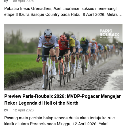
by
09 April 2026
Pebalap Ineos Grenadiers, Axel Laurance, sukses memenangi
etape 3 Itzulia Basque Country pada Rabu, 8 April 2026. Melalui
duel sprint dramatis di tanjakan finish Basauri, pebalap asal
Prancis tersebut berhasil mengungguli rekan breakaway-nya, Igor
Arrieta (UAE Team Emirates-XRG).
Preview Paris-Roubaix 2026: MVDP-Pogacar Mengejar
Rekor Legenda di Hell of the North
by
12 April 2026
Pasang mata pecinta balap sepeda dunia akan tertuju ke rute
klasik di utara Perancis pada Minggu, 12 April 2026. Yakni