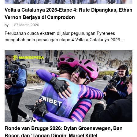
Volta a Catalunya 2026-Etape 4: Rute Dipangkas, Ethan
Vernon Berjaya di Camprodon
by
27 March 2026
Perubahan cuaca ekstrem di jalur pegunungan Pyrenees
mengubah peta persaingan etape 4 Volta a Catalunya 2026
secara drastis. Etape yang seharusnya menjadi panggung para
climber, justru kembali menjadi arena bagi spesialis sprinter.
Etape ini akhirnya dimenangi pembalap NSN Cycling Team, Ethan
Vernon, usai adu kecepatan yang ketat di Camprodon pada
Kamis, 26 Maret 2026.
​Ronde van Brugge 2026: Dylan Groenewegen, Ban
Bocor, dan 'Tangan Dingin' Marcel Kittel