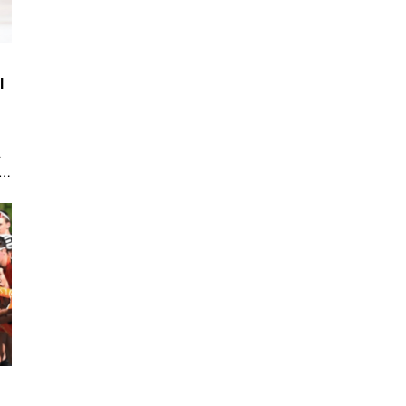
l
a
a-
a
h
r.