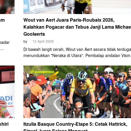
am
Wout van Aert Juara Paris-Roubaix 2026,
Kalahkan Pogacar dan Tebus Janji Lama Michae
Goolaerts
by
12 April 2026
kadar
Di bawah langit cerah, Wout van Aert secara tidak terdug
a-
menundukkan "Neraka di Utara". Pembalap andalan Vism
tel
Lease a Bike tersebut sukses merengkuh gelar juara pad
edisi ke-123 Paris-Roubaix, Minggu, 12 April 2026, setela
gu, 19
memenangi duel epik melawan juara dunia, Tadej Pogača
hiri
Itzulia Basque Country-Etape 5: Cetak Hattrick,
Sinyal Juara Seixas Menguat