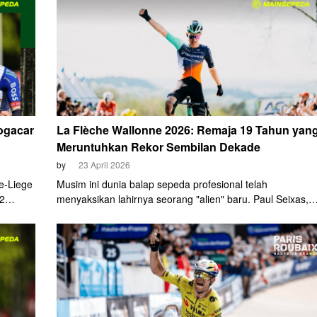
ej
Liège edisi ke-112, Minggu, 26 April 2026, setelah
melakukan aksi solo brilian di 13 kilometer terakhir.
Pogacar
La Flèche Wallonne 2026: Remaja 19 Tahun yan
Meruntuhkan Rekor Sembilan Dekade
by
23 April 2026
e-Liege
Musim ini dunia balap sepeda profesional telah
12
menyaksikan lahirnya seorang "alien" baru. Paul Seixas,
 Wanita
pemuda berusia 19 tahun dari tim Decathlon-CMA CGM,
ang
berhasil mengukir sejarah di balapan klasik Ardennes
s-XRG).
dengan menjuarai edisi ke-90 La Flèche Wallonne, Rabu,
22 April.