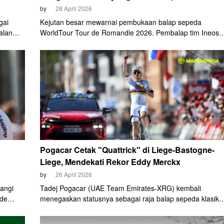
by
28 April 2026
gai
Kejutan besar mewarnai pembukaan balap sepeda
alan
WorldTour Tour de Romandie 2026. Pembalap tim Ineos
ankan
Grenadiers, Dorian Godon, berhasil mengamankan
depan
kemenangan impresif pada etape prolog yang berlangsu
26.
di Villars-sur-Glane, Swiss, Selasa, 28 April 2026.
sprint
yang
Pogacar Cetak "Quattrick" di Liege-Bastogne-
Liege, Mendekati Rekor Eddy Merckx
by
26 April 2026
angi
Tadej Pogacar (UAE Team Emirates-XRG) kembali
 de
menegaskan statusnya sebagai raja balap sepeda klasik
a enam
dunia. Pebalap asal Slovenia tersebut sukses meraih
orotan
kemenangan keempatnya di monumen Liège-Bastogne-