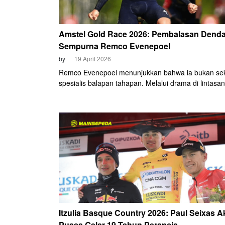
Amstel Gold Race 2026: Pembalasan Dend
Sempurna Remco Evenepoel
by
19 April 2026
Remco Evenepoel menunjukkan bahwa ia bukan se
spesialis balapan tahapan. Melalui drama di lintasan
perbukitan Limburg, Belanda, pebalap Red Bull-Bor
Hansgrohe tersebut sukses merebut gelar juara Ams
Gold Race perdananya setelah membungkam juara
bertahan, Mattias Skjelmose (Lidl-Trek), pada Ming
April 2026.
Itzulia Basque Country 2026: Paul Seixas Ak
Puasa Gelar 19 Tahun Perancis