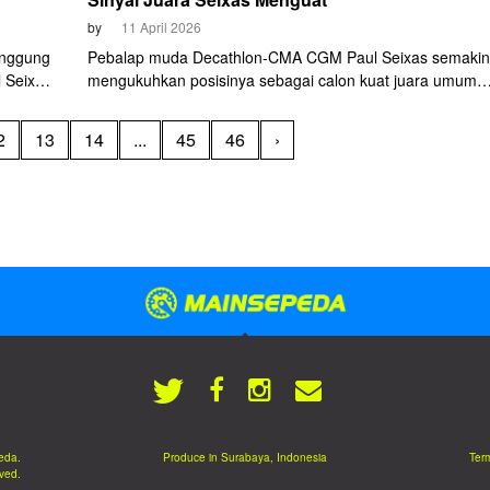
by
11 April 2026
anggung
Pebalap muda Decathlon-CMA CGM Paul Seixas semakin
 Seixas
mengukuhkan posisinya sebagai calon kuat juara umum
ara
Itzulia Basque Country 2026. Seixas mencetak
2026.
kemenangan ketiganya setelah menaklukkan etape 5 yan
2
13
14
...
45
46
›
super berat pada Jumat, 10 April 2026.
eda.
Produce in Surabaya, Indonesia
Term
rved.