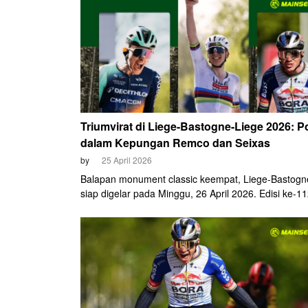
utama menyusul kepastian debut bintang dunia, Tad
Pogacar (UAE Team Emirates-XRG).
Triumvirat di Liege-Bastogne-Liege 2026: 
dalam Kepungan Remco dan Seixas
by
25 April 2026
Balapan monument classic keempat, Liege-Bastogn
siap digelar pada Minggu, 26 April 2026. Edisi ke-1
balapan legendaris bertajuk La Doyenne atau "Sang
Tua" ini bakal menjadi panggung pembuktian bagi s
juara bertahan, Tadej Pogacar (UAE Team Emirate
Ia berupaya mengukir rekor di lintasan tertua dunia
tersebut.