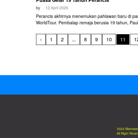
by
12 April 2026
Perancis akhirnya menemukan pahlawan baru di p
WorldTour. Pembalap remaja berusia 19 tahun, Paul
(Decathlon-CMA CGM), sukses merengkuh gelar ju
umum Itzulia Basque Country pada Sabtu, 11 April 
‹
1
2
...
8
9
10
11
1
2023 Mainsep
All Right Rese