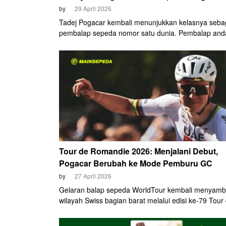
by
29 April 2026
Tadej Pogacar kembali menunjukkan kelasnya seba
pembalap sepeda nomor satu dunia. Pembalap and
UAE Team Emirates-XRG tersebut sukses mengam
kemenangan kelimanya musim ini setelah finish ter
pada Etape 1 Tour de Romandie, Rabu, 29 April 20
Kemenangan ini diraih Pogacar melalui strategi adu 
yang taktis menuju garis finis di Martigny. Satu hal 
jarang dilakukannya.
Tour de Romandie 2026: Menjalani Debut,
Pogacar Berubah ke Mode Pemburu GC
by
27 April 2026
Gelaran balap sepeda WorldTour kembali menyamb
wilayah Swiss bagian barat melalui edisi ke-79 Tour
Romandie. Balapan yang akan berlangsung selam
hari, mulai 28 April hingga 3 Mei 2026 ini, menjadi s