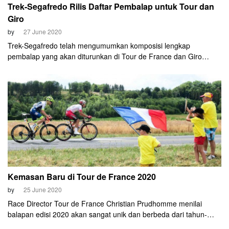
Trek-Segafredo Rilis Daftar Pembalap untuk Tour dan
Giro
by
27 June 2020
Trek-Segafredo telah mengumumkan komposisi lengkap
pembalap yang akan diturunkan di Tour de France dan Giro
d'Italia tahun ini. Tim asal Amerika Serikat tersebut akan
mengadakan pemusatan latihan di dua tempat yang berbeda
pada Juli nanti untuk menyambut kelanjutan WorldTour 2020.
Kemasan Baru di Tour de France 2020
by
25 June 2020
Race Director Tour de France Christian Prudhomme menilai
balapan edisi 2020 akan sangat unik dan berbeda dari tahun-
tahun sebelumnya. Prudhomme mengatakan, penyelenggara