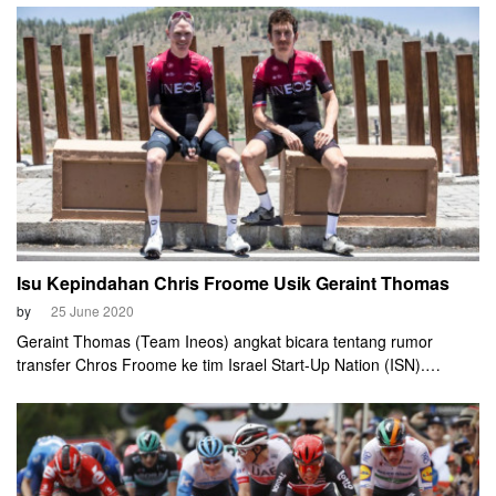
sudah mempersiapkan langkah-langkah untuk menjaga
keseluruhan rombongan tetap aman selama event ini
berlangsung.
Isu Kepindahan Chris Froome Usik Geraint Thomas
by
25 June 2020
Geraint Thomas (Team Ineos) angkat bicara tentang rumor
transfer Chros Froome ke tim Israel Start-Up Nation (ISN).
Menurut Thomas, gosip tersebut turut mengusik pikirannya. Akan
tetapi, bukan berarti ia tidak dapat tidur karena memikirkan
spekulasi ini