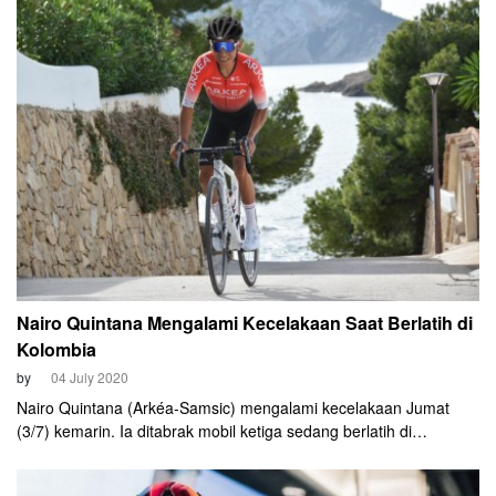
Avermaet dan Mathieu van der Poel dalam adu sprint menjelang
finis.
Nairo Quintana Mengalami Kecelakaan Saat Berlatih di
Kolombia
by
04 July 2020
Nairo Quintana (Arkéa-Samsic) mengalami kecelakaan Jumat
(3/7) kemarin. Ia ditabrak mobil ketiga sedang berlatih di
Motavita, Kolombia. Beruntung kecelakaan tersebut tidak
membuat eks pembalap Movistar ini mengalami cedera serius.