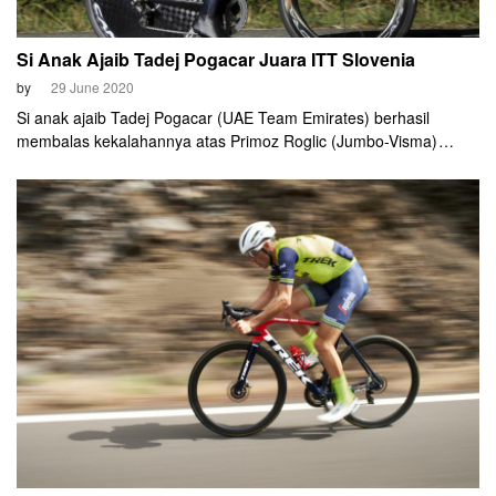
Si Anak Ajaib Tadej Pogacar Juara ITT Slovenia
by
29 June 2020
Si anak ajaib Tadej Pogacar (UAE Team Emirates) berhasil
membalas kekalahannya atas Primoz Roglic (Jumbo-Visma)
pekan lalu. Pogacar sukses menyabet gelar juara Individual Time
Trial (ITT) pada Kejuaraan Nasional (Kejurnas) Slovenia, Minggu
(28/6) malam.