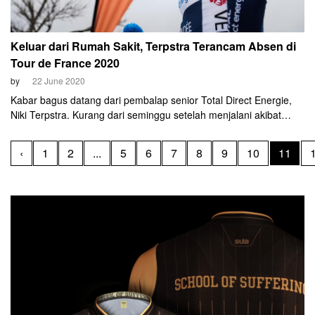
Keluar dari Rumah Sakit, Terpstra Terancam Absen di
Tour de France 2020
by
22 June 2020
Kabar bagus datang dari pembalap senior Total Direct Energie,
Niki Terpstra. Kurang dari seminggu setelah menjalani akibat
mengalami kecelakaan parah, Terpstra disebut sudah
diperbolehkan keluar dari rumah sakit sejak Minggu (21/6)
‹
1
2
...
5
6
7
8
9
10
11
kemarin.