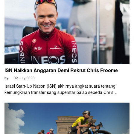
ISN Naikkan Anggaran Demi Rekrut Chris Froome
by
02 July 2020
Israel Start-Up Nation (ISN) akhirnya angkat suara tentang
kemungkinan transfer sang superstar balap sepeda Chris
Froome. Walau tak secara langsung menyebut nama Froome,
namun mereka mengakui sedang melakukan pembicaraan
dengan sejumlah pembalap terbaik di dunia.