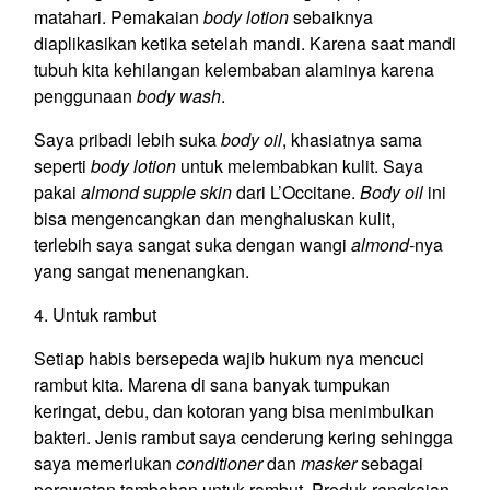
matahari. Pemakaian
body lotion
sebaiknya
diaplikasikan ketika setelah mandi. Karena saat mandi
tubuh kita kehilangan kelembaban alaminya karena
penggunaan
body wash
.
Saya pribadi lebih suka
body oil
, khasiatnya sama
seperti
body lotion
untuk melembabkan kulit. Saya
pakai
almond supple skin
dari L’Occitane.
Body oil
ini
bisa mengencangkan dan menghaluskan kulit,
terlebih saya sangat suka dengan wangi
almond
-nya
yang sangat menenangkan.
4. Untuk rambut
Setiap habis bersepeda wajib hukum nya mencuci
rambut kita. Marena di sana banyak tumpukan
keringat, debu, dan kotoran yang bisa menimbulkan
bakteri. Jenis rambut saya cenderung kering sehingga
saya memerlukan
conditioner
dan
masker
sebagai
perawatan tambahan untuk rambut. Produk rangkaian