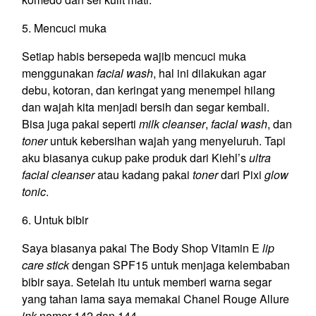
5. Mencuci muka
Setiap habis bersepeda wajib mencuci muka
menggunakan
facial wash
, hal ini dilakukan agar
debu, kotoran, dan keringat yang menempel hilang
dan wajah kita menjadi bersih dan segar kembali.
Bisa juga pakai seperti
milk cleanser
,
facial wash
, dan
toner
untuk kebersihan wajah yang menyeluruh. Tapi
aku biasanya cukup pake produk dari Kiehl’s
ultra
facial cleanser
atau kadang pakai
toner
dari Pixi
glow
tonic
.
6. Untuk bibir
Saya biasanya pakai The Body Shop Vitamin E
lip
care stick
dengan SPF15 untuk menjaga kelembaban
bibir saya. Setelah itu untuk memberi warna segar
yang tahan lama saya memakai Chanel Rouge Allure
ink
nomor 142 dan 144.