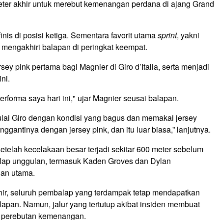
ter akhir untuk merebut kemenangan perdana di ajang Grand
nis di posisi ketiga. Sementara favorit utama
sprint
, yakni
 mengakhiri balapan di peringkat keempat.
y pink pertama bagi Magnier di Giro d’Italia, serta menjadi
ni.
forma saya hari ini," ujar Magnier seusai balapan.
ai Giro dengan kondisi yang bagus dan memakai jersey
nggantinya dengan jersey pink, dan itu luar biasa,” lanjutnya.
telah kecelakaan besar terjadi sekitar 600 meter sebelum
balap unggulan, termasuk Kaden Groves dan Dylan
an utama.
akhir, seluruh pembalap yang terdampak tetap mendapatkan
lapan. Namun, jalur yang tertutup akibat insiden membuat
m perebutan kemenangan.