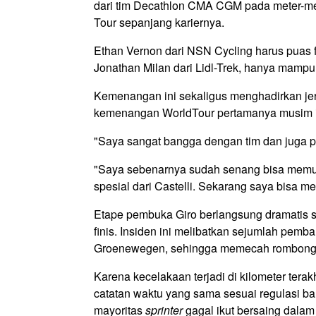
dari tim Decathlon CMA CGM pada meter-me
Tour sepanjang kariernya.
Ethan Vernon dari NSN Cycling harus puas fi
Jonathan Milan dari Lidl-Trek, hanya mampu
Kemenangan ini sekaligus menghadirkan jerse
kemenangan WorldTour pertamanya musim i
"Saya sangat bangga dengan tim dan juga per
"Saya sebenarnya sudah senang bisa memul
spesial dari Castelli. Sekarang saya bisa me
Etape pembuka Giro berlangsung dramatis se
finis. Insiden ini melibatkan sejumlah pem
Groenewegen, sehingga memecah rombong
Karena kecelakaan terjadi di kilometer ter
catatan waktu yang sama sesuai regulasi ba
mayoritas
sprinter
gagal ikut bersaing dala