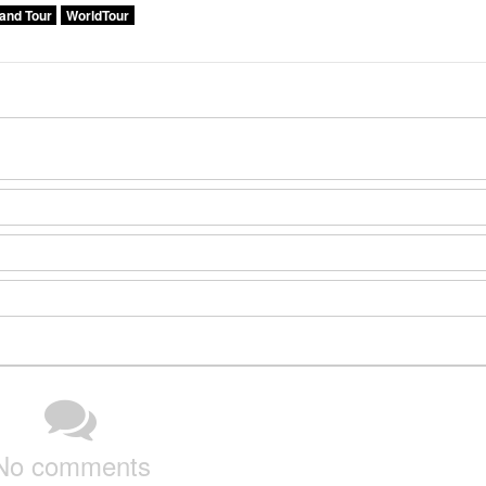
and Tour
WorldTour
No comments