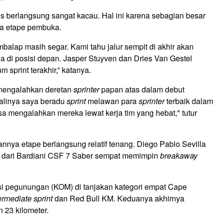
s berlangsung sangat kacau. Hal ini karena sebagian besar
a etape pembuka.
balap masih segar. Kami tahu jalur sempit di akhir akan
a di posisi depan. Jasper Stuyven dan Dries Van Gestel
 sprint terakhir,” katanya.
 mengalahkan deretan
sprinter
papan atas dalam debut
 kalinya saya beradu
sprint
melawan para
sprinter
terbaik dalam
sa mengalahkan mereka lewat kerja tim yang hebat," tutur
lannya etape berlangsung relatif tenang. Diego Pablo Sevilla
zzi dari Bardiani CSF 7 Saber sempat memimpin
breakaway
si pegunungan (KOM) di tanjakan kategori empat Cape
ermediate sprint
dan Red Bull KM. Keduanya akhirnya
 23 kilometer.