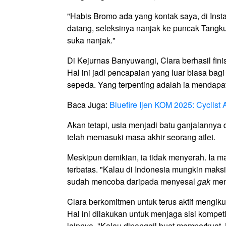
"Habis Bromo ada yang kontak saya, di Inst
datang, seleksinya nanjak ke puncak Tangku
suka nanjak."
Di Kejurnas Banyuwangi, Clara berhasil fini
Hal ini jadi pencapaian yang luar biasa bag
sepeda. Yang terpenting adalah ia mendapa
Baca Juga:
Bluefire Ijen KOM 2025: Cyclist
Akan tetapi, usia menjadi batu ganjalannya di
telah memasuki masa akhir seorang atlet.
Meskipun demikian, ia tidak menyerah. Ia ma
terbatas. "Kalau di Indonesia mungkin maksi
sudah mencoba daripada menyesal
gak
men
Clara berkomitmen untuk terus aktif mengiku
Hal ini dilakukan untuk menjaga sisi kompet
lainnya. "Kalau dipanggil buat memperkuat J