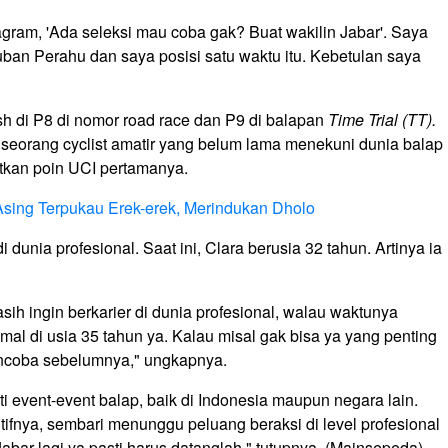
agram, 'Ada seleksi mau coba gak? Buat wakilin Jabar'. Saya
ban Perahu dan saya posisi satu waktu itu. Kebetulan saya
sh di P8 di nomor road race dan P9 di balapan
Time Trial (TT).
i seorang cyclist amatir yang belum lama menekuni dunia balap
tkan poin UCI pertamanya.
 Asing Terpukau Erek-erek, Merindukan Dholo
 dunia profesional. Saat ini, Clara berusia 32 tahun. Artinya ia
sih ingin berkarier di dunia profesional, walau waktunya
mal di usia 35 tahun ya. Kalau misal gak bisa ya yang penting
coba sebelumnya," ungkapnya.
ti event-event balap, baik di Indonesia maupun negara lain.
itifnya, sembari menunggu peluang beraksi di level profesional
abar lagi ya pasti harus datanglah," tutupnya. (Mainsepeda)