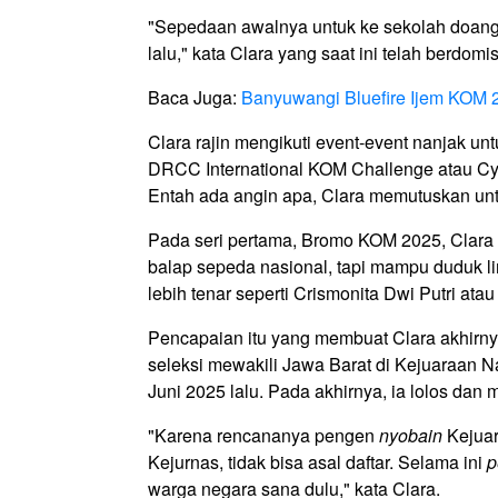
"Sepedaan awalnya untuk ke sekolah doan
lalu," kata Clara yang saat ini telah berdomis
Baca Juga:
Banyuwangi Bluefire Ijem KOM 
Clara rajin mengikuti event-event nanjak un
DRCC International KOM Challenge atau Cyc
Entah ada angin apa, Clara memutuskan unt
Pada seri pertama, Bromo KOM 2025, Clara 
balap sepeda nasional, tapi mampu duduk 
lebih tenar seperti Crismonita Dwi Putri ata
Pencapaian itu yang membuat Clara akhirnya 
seleksi mewakili Jawa Barat di Kejuaraan N
Juni 2025 lalu. Pada akhirnya, ia lolos dan 
"Karena rencananya pengen
nyobain
Kejuar
Kejurnas, tidak bisa asal daftar. Selama ini
p
warga negara sana dulu," kata Clara.