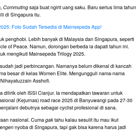
g,
Commuting
saja buat ngirit uang saku. Baru serius lima tahun
ili di Singapura itu.
2025: Foto Sudah Tersedia di Mainsepeda App!
tuk penghobi. Lebih banyak di Malaysia dan Singapura, seperti
le of Peace. Namun, dorongan berbeda ia dapati tahun ini.
uk mengikuti Mainsepeda Trilogy 2025.
sudah jadi perbincangan. Namanya belum dikenal di kancah
lima besar di kelas Women Elite. Mengungguli nama-nama
u Nihayatuzzain Asshofi.
dilirik oleh ISSI Cianjur. Ia mendapatkan tawaran untuk
asional (Kejurnas) road race 2025 di Banyuwangi pada 27-30
menjalani debutnya sebagai cyclist profesional di sana.
aan nasional. Cuma
gak
tahu kalau sesulit itu mau ikut
engen
nyoba di Singapura, tapi gak bisa karena harus jadi